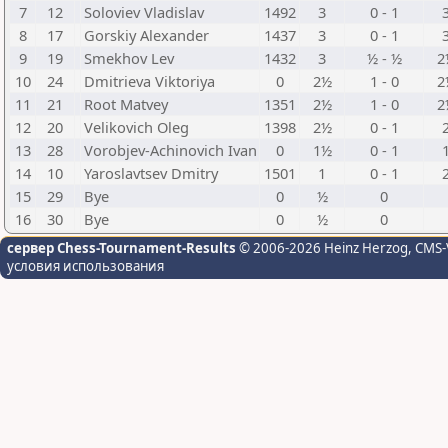
7
12
Soloviev Vladislav
1492
3
0 - 1
8
17
Gorskiy Alexander
1437
3
0 - 1
9
19
Smekhov Lev
1432
3
½ - ½
2
10
24
Dmitrieva Viktoriya
0
2½
1 - 0
2
11
21
Root Matvey
1351
2½
1 - 0
2
12
20
Velikovich Oleg
1398
2½
0 - 1
13
28
Vorobjev-Achinovich Ivan
0
1½
0 - 1
14
10
Yaroslavtsev Dmitry
1501
1
0 - 1
15
29
Bye
0
½
0
16
30
Bye
0
½
0
сервер Chess-Tournament-Results
© 2006-2026 Heinz Herzog
, CMS-
условия использования