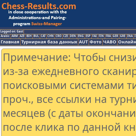
Logged on: Gast
Arabic
ARM
AZE
BIH
BUL
CAT
CHN
CRO
CZE
DEN
ENG
ESP
FAI
FIN
FRA
GER
GRE
INA
I
Главная
Турнирная база данных
AUT
Фото
ЧАВО
Онлайн
Примечание: Чтобы снизи
из-за ежедневного скани
поисковыми системами ти
проч., все ссылки на тур
месяцев (с даты окончан
после клика по данной кн