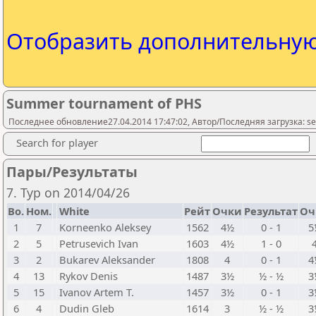
Отобразить дополнительну
Summer tournament of PHS
Последнее обновление27.04.2014 17:47:02, Автор/Последняя загрузка: ser
Search for player
Пары/Результаты
7. Тур on 2014/04/26
Bo.
Ном.
White
Рейт
Очки
Результат
Оч
1
7
Korneenko Aleksey
1562
4½
0 - 1
5
2
5
Petrusevich Ivan
1603
4½
1 - 0
3
2
Bukarev Aleksander
1808
4
0 - 1
4
4
13
Rykov Denis
1487
3½
½ - ½
3
5
15
Ivanov Artem T.
1457
3½
0 - 1
3
6
4
Dudin Gleb
1614
3
½ - ½
3