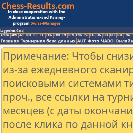
Logged on: Gast
Arabic
ARM
AZE
BIH
BUL
CAT
CHN
CRO
CZE
DEN
ENG
ESP
FAI
FIN
FRA
GER
GRE
INA
I
Главная
Турнирная база данных
AUT
Фото
ЧАВО
Онлайн
Примечание: Чтобы снизи
из-за ежедневного скани
поисковыми системами ти
проч., все ссылки на тур
месяцев (с даты окончан
после клика по данной кн