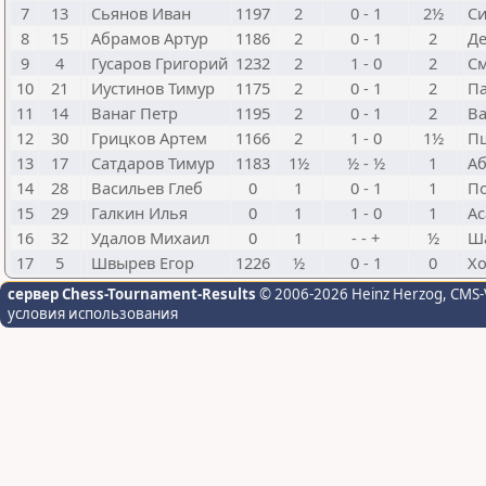
7
13
Сьянов Иван
1197
2
0 - 1
2½
Си
8
15
Абрамов Артур
1186
2
0 - 1
2
Де
9
4
Гусаров Григорий
1232
2
1 - 0
2
См
10
21
Иустинов Тимур
1175
2
0 - 1
2
Па
11
14
Ванаг Петр
1195
2
0 - 1
2
Ва
12
30
Грицков Артем
1166
2
1 - 0
1½
П
13
17
Сатдаров Тимур
1183
1½
½ - ½
1
Аб
14
28
Васильев Глеб
0
1
0 - 1
1
По
15
29
Галкин Илья
0
1
1 - 0
1
Ас
16
32
Удалов Михаил
0
1
- - +
½
Ш
17
5
Швырев Егор
1226
½
0 - 1
0
Хо
сервер Chess-Tournament-Results
© 2006-2026 Heinz Herzog
, CMS-
условия использования