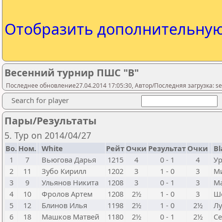
Отобразить дополнительну
Весенний турнир ПШС "В"
Последнее обновление27.04.2014 17:05:30, Автор/Последняя загрузка: ser
Search for player
Пары/Результаты
5. Тур on 2014/04/27
Bo.
Ном.
White
Рейт
Очки
Результат
Очки
Bl
1
7
Вьюгова Дарья
1215
4
0 - 1
4
Ур
2
11
Зубо Кирилл
1202
3
1 - 0
3
М
3
9
Ульянов Никита
1208
3
0 - 1
3
М
4
10
Фролов Артем
1208
2½
1 - 0
3
Ш
5
12
Блинов Илья
1198
2½
1 - 0
2½
Лу
6
18
Машков Матвей
1180
2½
0 - 1
2½
Се