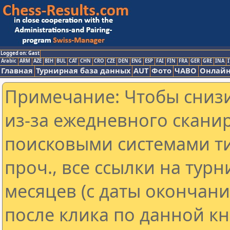
Logged on: Gast
Arabic
ARM
AZE
BIH
BUL
CAT
CHN
CRO
CZE
DEN
ENG
ESP
FAI
FIN
FRA
GER
GRE
INA
I
Главная
Турнирная база данных
AUT
Фото
ЧАВО
Онлайн
Примечание: Чтобы снизи
из-за ежедневного скани
поисковыми системами ти
проч., все ссылки на тур
месяцев (с даты окончан
после клика по данной кн