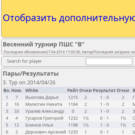
Отобразить дополнительну
Весенний турнир ПШС "В"
Последнее обновление27.04.2014 17:05:30, Автор/Последняя загрузка: ser
Search for player
Пары/Результаты
3. Тур on 2014/04/26
Bo.
Ном.
White
Рейт
Очки
Результат
Очки
B
1
7
Вьюгова Дарья
1215
2
1 - 0
2
2
16
Малютин Никита
1184
2
1 - 0
2
3
33
Уралев Александр
0
2
1 - 0
2
4
4
Гусаров Григорий
1232
1½
0 - 1
1½
5
12
Блинов Илья
1198
1½
1 - 0
1½
6
2
Дернович Арсений
1235
1
0 - 1
1