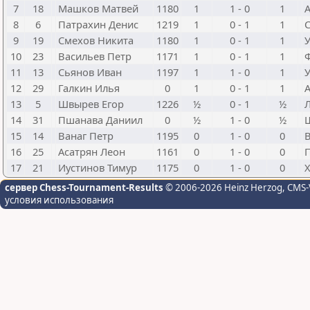
7
18
Машков Матвей
1180
1
1 - 0
1
А
8
6
Патрахин Денис
1219
1
0 - 1
1
9
19
Смехов Никита
1180
1
0 - 1
1
10
23
Васильев Петр
1171
1
0 - 1
1
11
13
Сьянов Иван
1197
1
1 - 0
1
12
29
Галкин Илья
0
1
0 - 1
1
13
5
Швырев Егор
1226
½
0 - 1
½
Л
14
31
Пшанава Даниил
0
½
1 - 0
½
15
14
Ванаг Петр
1195
0
1 - 0
0
В
16
25
Асатрян Леон
1161
0
1 - 0
0
17
21
Иустинов Тимур
1175
0
1 - 0
0
сервер Chess-Tournament-Results
© 2006-2026 Heinz Herzog
, CMS-
условия использования