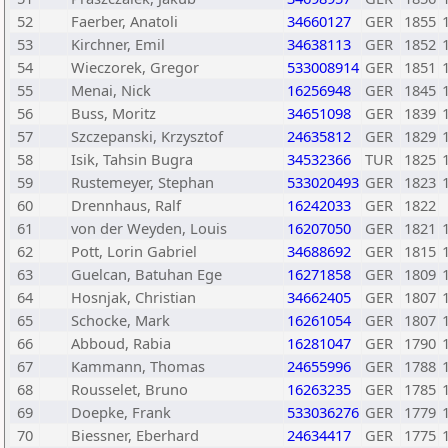
52
Faerber, Anatoli
34660127
GER
1855
53
Kirchner, Emil
34638113
GER
1852
54
Wieczorek, Gregor
533008914
GER
1851
55
Menai, Nick
16256948
GER
1845
56
Buss, Moritz
34651098
GER
1839
57
Szczepanski, Krzysztof
24635812
GER
1829
58
Isik, Tahsin Bugra
34532366
TUR
1825
59
Rustemeyer, Stephan
533020493
GER
1823
60
Drennhaus, Ralf
16242033
GER
1822
61
von der Weyden, Louis
16207050
GER
1821
62
Pott, Lorin Gabriel
34688692
GER
1815
63
Guelcan, Batuhan Ege
16271858
GER
1809
64
Hosnjak, Christian
34662405
GER
1807
65
Schocke, Mark
16261054
GER
1807
66
Abboud, Rabia
16281047
GER
1790
67
Kammann, Thomas
24655996
GER
1788
68
Rousselet, Bruno
16263235
GER
1785
69
Doepke, Frank
533036276
GER
1779
70
Biessner, Eberhard
24634417
GER
1775