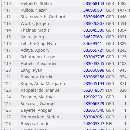
110
Helpertz, Stefan
533068143
GER
1483
111
Kulida, Nazar
34699953
GER
1477
112
Stratenwerth, Gerhard
533064067
GER
1446
113
Worbs, Jürgen
533026807
GER
1431
114
Theiner, Mattis
533045380
GER
1354
115
Nolte, Joerg
34627960
GER
1331
116
Teh, Ka-Giap Elvin
34699341
GER
1329
117
Aditya, Apoorv
533059721
GER
1243
118
Schumann, Lasse
533043795
GER
1125
119
Habets, Alexander
533043345
GER
1108
120
Lang, Ryan
533066698
GER
945
121
Bakanov, Hordii
533068356
GER
874
122
Koper, Anna Margarete
533045194
GER
871
123
Pappalardo, Manuel
552018571
ITA
820
124
Fechner, Matthias
12902233
GER
1
125
Sokcevic, Gabrijel
533066329
GER
1
126
Beyerle, Ansgar
533067546
GER
1
127
Tenbuecken, Stefan
533043051
GER
1
128
Beyens, Lander
548005347
BEL
1