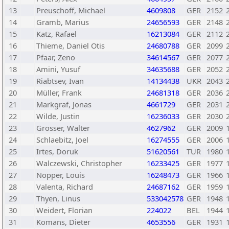
13
Preuschoff, Michael
4609808
GER
2152
14
Gramb, Marius
24656593
GER
2148
15
Katz, Rafael
16213084
GER
2112
16
Thieme, Daniel Otis
24680788
GER
2099
17
Pfaar, Zeno
34614567
GER
2077
18
Amini, Yusuf
34635688
GER
2052
19
Riabtsev, Ivan
14134438
UKR
2043
20
Müller, Frank
24681318
GER
2036
21
Markgraf, Jonas
4661729
GER
2031
22
Wilde, Justin
16236033
GER
2030
23
Grosser, Walter
4627962
GER
2009
24
Schlaebitz, Joel
16274555
GER
2006
25
Irtes, Doruk
51620561
TUR
1980
26
Walczewski, Christopher
16233425
GER
1977
27
Nopper, Louis
16248473
GER
1966
28
Valenta, Richard
24687162
GER
1959
29
Thyen, Linus
533042578
GER
1948
30
Weidert, Florian
224022
BEL
1944
31
Komans, Dieter
4653556
GER
1931