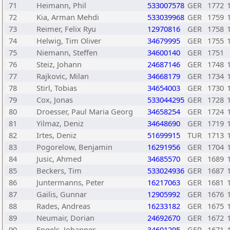
71
Heimann, Phil
533007578
GER
1772
72
Kia, Arman Mehdi
533039968
GER
1759
73
Reimer, Felix Ryu
12970816
GER
1758
74
Helwig, Tim Oliver
34679995
GER
1755
75
Niemann, Steffen
34600140
GER
1751
76
Steiz, Johann
24687146
GER
1748
77
Rajkovic, Milan
34668179
GER
1734
78
Stirl, Tobias
34654003
GER
1730
79
Cox, Jonas
533044295
GER
1728
80
Droesser, Paul Maria Georg
34658254
GER
1724
81
Yilmaz, Deniz
34648690
GER
1719
82
Irtes, Deniz
51699915
TUR
1713
83
Pogorelow, Benjamin
16291956
GER
1704
84
Jusic, Ahmed
34685570
GER
1689
85
Beckers, Tim
533024936
GER
1687
86
Juntermanns, Peter
16217063
GER
1681
87
Gailis, Gunnar
12905992
GER
1676
88
Rades, Andreas
16233182
GER
1675
89
Neumair, Dorian
24692670
GER
1672
90
Engels, Johannes
34601295
GER
1671