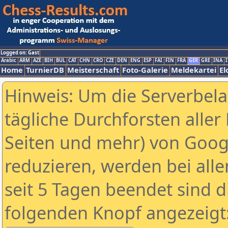
Logged on: Gast
Arabic
ARM
AZE
BIH
BUL
CAT
CHN
CRO
CZE
DEN
ENG
ESP
FAI
FIN
FRA
GER
GRE
INA
I
Home
TurnierDB
Meisterschaft
Foto-Galerie
Meldekartei
El
Hinweis: Um die Serverbel
tägliche Durchforsten aller 
Seiten und mehr) von Goog
reduzieren, werden bei alle
seit 5 Tagen beendet sind d
folgenden Knopf angezeigt