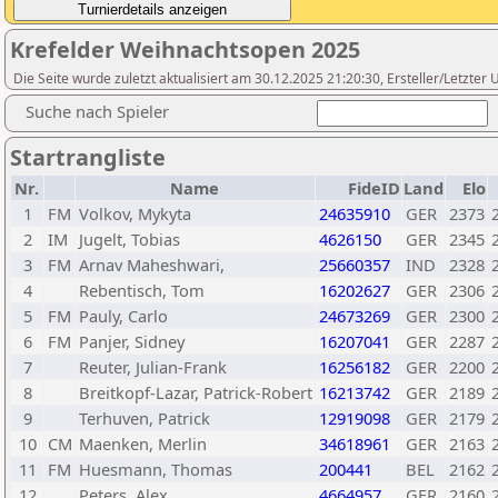
Krefelder Weihnachtsopen 2025
Die Seite wurde zuletzt aktualisiert am 30.12.2025 21:20:30, Ersteller/Letzte
Suche nach Spieler
Startrangliste
Nr.
Name
FideID
Land
Elo
1
FM
Volkov, Mykyta
24635910
GER
2373
2
IM
Jugelt, Tobias
4626150
GER
2345
3
FM
Arnav Maheshwari,
25660357
IND
2328
4
Rebentisch, Tom
16202627
GER
2306
5
FM
Pauly, Carlo
24673269
GER
2300
6
FM
Panjer, Sidney
16207041
GER
2287
7
Reuter, Julian-Frank
16256182
GER
2200
8
Breitkopf-Lazar, Patrick-Robert
16213742
GER
2189
9
Terhuven, Patrick
12919098
GER
2179
10
CM
Maenken, Merlin
34618961
GER
2163
11
FM
Huesmann, Thomas
200441
BEL
2162
12
Peters, Alex
4664957
GER
2160