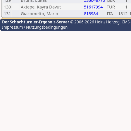
129
Bruns, Lukas
533048770
GER
1
130
Aktepe, Kayra Davut
51617994
TUR
1
131
Giacometto, Mario
818984
ITA
1812
Der Schachturnier-Ergebnis-Server
© 2006-2026 Heinz Herzog
, CMS
Impressum / Nutzungsbedingungen