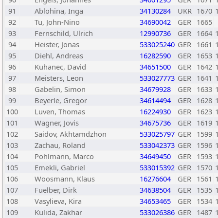
91
Ablohina, Inga
34130284
UKR
1670
92
Tu, John-Nino
34690042
GER
1665
93
Fernschild, Ulrich
12990736
GER
1664
94
Heister, Jonas
533025240
GER
1661
95
Diehl, Andreas
16282590
GER
1653
96
Kuhanec, David
34651500
GER
1642
97
Meisters, Leon
533027773
GER
1641
98
Gabelin, Simon
34679928
GER
1633
99
Beyerle, Gregor
34614494
GER
1628
100
Luven, Thomas
16224930
GER
1623
101
Wagner, Jovis
34675736
GER
1619
102
Saidov, Akhtamdzhon
533025797
GER
1599
103
Zachau, Roland
533042373
GER
1596
104
Pohlmann, Marco
34649450
GER
1593
105
Emekli, Gabriel
533015392
GER
1570
106
Woosmann, Klaus
16276604
GER
1561
107
Fuelber, Dirk
34638504
GER
1535
108
Vasylieva, Kira
34653465
GER
1534
109
Kulida, Zakhar
533026386
GER
1487