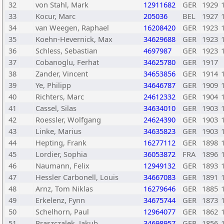
32
von Stahl, Mark
12911682
GER
1929
33
Kocur, Marc
205036
BEL
1927
34
van Weegen, Raphael
16208420
GER
1923
35
Koehn-Hevernick, Max
34629688
GER
1923
36
Schless, Sebastian
4697987
GER
1923
37
Cobanoglu, Ferhat
34625780
GER
1917
38
Zander, Vincent
34653856
GER
1914
39
Ye, Philipp
34646787
GER
1909
40
Richters, Marc
24612332
GER
1904
41
Cassel, Silas
34634010
GER
1903
42
Roessler, Wolfgang
24624390
GER
1903
43
Linke, Marius
34635823
GER
1903
44
Hepting, Frank
16277112
GER
1898
45
Lordier, Sophia
36053872
FRA
1896
46
Naumann, Felix
12949132
GER
1893
47
Hessler Carbonell, Louis
34667083
GER
1891
48
Arnz, Tom Niklas
16279646
GER
1885
49
Erkelenz, Fynn
34675744
GER
1873
50
Schelhorn, Paul
12964077
GER
1862
51
Praszczalek, Jakub
34698957
GER
1856