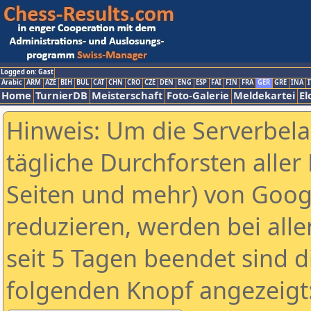
Logged on: Gast
Arabic
ARM
AZE
BIH
BUL
CAT
CHN
CRO
CZE
DEN
ENG
ESP
FAI
FIN
FRA
GER
GRE
INA
I
Home
TurnierDB
Meisterschaft
Foto-Galerie
Meldekartei
El
Hinweis: Um die Serverbel
tägliche Durchforsten aller 
Seiten und mehr) von Goog
reduzieren, werden bei alle
seit 5 Tagen beendet sind d
folgenden Knopf angezeigt