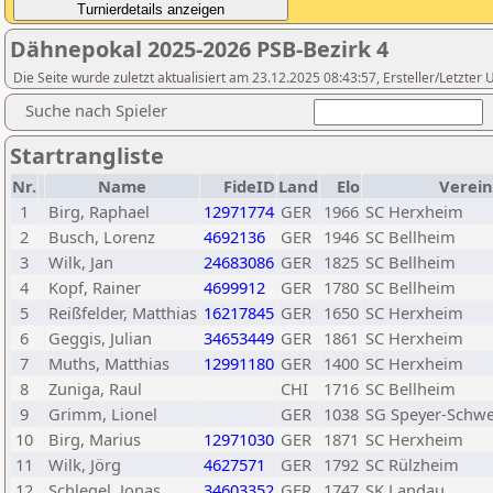
Dähnepokal 2025-2026 PSB-Bezirk 4
Die Seite wurde zuletzt aktualisiert am 23.12.2025 08:43:57, Ersteller/Letzter 
Suche nach Spieler
Startrangliste
Nr.
Name
FideID
Land
Elo
Verein
1
Birg, Raphael
12971774
GER
1966
SC Herxheim
2
Busch, Lorenz
4692136
GER
1946
SC Bellheim
3
Wilk, Jan
24683086
GER
1825
SC Bellheim
4
Kopf, Rainer
4699912
GER
1780
SC Bellheim
5
Reißfelder, Matthias
16217845
GER
1650
SC Herxheim
6
Geggis, Julian
34653449
GER
1861
SC Herxheim
7
Muths, Matthias
12991180
GER
1400
SC Herxheim
8
Zuniga, Raul
CHI
1716
SC Bellheim
9
Grimm, Lionel
GER
1038
SG Speyer-Schw
10
Birg, Marius
12971030
GER
1871
SC Herxheim
11
Wilk, Jörg
4627571
GER
1792
SC Rülzheim
12
Schlegel, Jonas
34603352
GER
1747
SK Landau