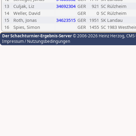
13
Culjak, Liz
34692304
GER
921
SC Rülzheim
14
Weller, David
GER
0
SC Rülzheim
15
Roth, Jonas
34623515
GER
1951
SK Landau
16
Spies, Simon
GER
1455
SC 1983 Westhe
Der Schachturnier-Ergebnis-Server
© 2006-2026 Heinz Herzog
, CMS
Impressum / Nutzungsbedingungen