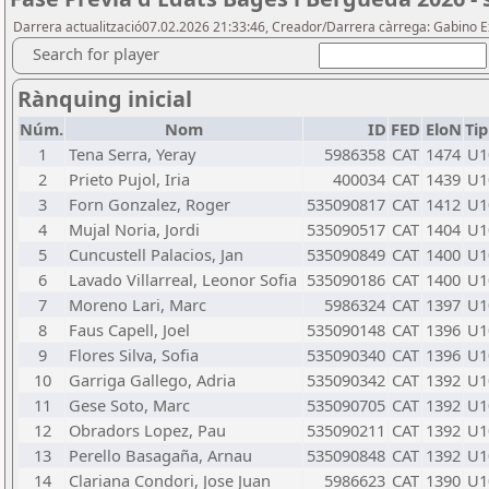
Darrera actualització07.02.2026 21:33:46, Creador/Darrera càrrega: Gabino E
Search for player
Rànquing inicial
Núm.
Nom
ID
FED
EloN
Ti
1
Tena Serra, Yeray
5986358
CAT
1474
U1
2
Prieto Pujol, Iria
400034
CAT
1439
U1
3
Forn Gonzalez, Roger
535090817
CAT
1412
U1
4
Mujal Noria, Jordi
535090517
CAT
1404
U1
5
Cuncustell Palacios, Jan
535090849
CAT
1400
U1
6
Lavado Villarreal, Leonor Sofia
535090186
CAT
1400
U1
7
Moreno Lari, Marc
5986324
CAT
1397
U1
8
Faus Capell, Joel
535090148
CAT
1396
U1
9
Flores Silva, Sofia
535090340
CAT
1396
U1
10
Garriga Gallego, Adria
535090342
CAT
1392
U1
11
Gese Soto, Marc
535090705
CAT
1392
U1
12
Obradors Lopez, Pau
535090211
CAT
1392
U1
13
Perello Basagaña, Arnau
535090848
CAT
1392
U1
14
Clariana Condori, Jose Juan
5986623
CAT
1390
U1