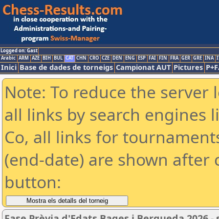
Logged on: Gast
Arabic
ARM
AZE
BIH
BUL
CAT
CHN
CRO
CZE
DEN
ENG
ESP
FAI
FIN
FRA
GER
GRE
INA
I
Inici
Base de dades de torneigs
Campionat AUT
Pictures
P+F
Note: To reduce the server 
all links by search engines
Co, all links for tournamen
(end-date) are shown after c
button:
Fase Prèvia d'Edats Bages i Bergueda 2026 -