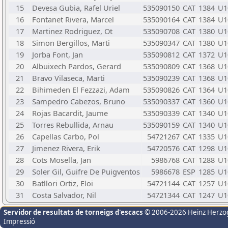
15
Devesa Gubia, Rafel Uriel
535090150
CAT
1384
U1
16
Fontanet Rivera, Marcel
535090164
CAT
1384
U1
17
Martinez Rodriguez, Ot
535090708
CAT
1380
U1
18
Simon Bergillos, Marti
535090347
CAT
1380
U1
19
Jorba Font, Jan
535090812
CAT
1372
U1
20
Albuixech Pardos, Gerard
535090809
CAT
1368
U1
21
Bravo Vilaseca, Marti
535090239
CAT
1368
U1
22
Bihimeden El Fezzazi, Adam
535090826
CAT
1364
U1
23
Sampedro Cabezos, Bruno
535090337
CAT
1360
U1
24
Rojas Bacardit, Jaume
535090339
CAT
1340
U1
25
Torres Rebullida, Arnau
535090159
CAT
1340
U1
26
Capellas Carbo, Pol
54721267
CAT
1335
U1
27
Jimenez Rivera, Erik
54720576
CAT
1298
U1
28
Cots Mosella, Jan
5986768
CAT
1288
U1
29
Soler Gil, Guifre De Puigventos
5986678
ESP
1285
U1
30
Batllori Ortiz, Eloi
54721144
CAT
1257
U1
31
Costa Salvador, Nil
54721344
CAT
1247
U1
Servidor de resultats de torneigs d'escacs
© 2006-2026 Heinz Herzo
Impressió