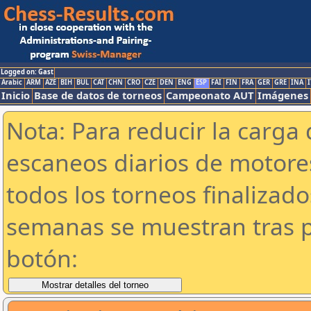
Logged on: Gast
Arabic
ARM
AZE
BIH
BUL
CAT
CHN
CRO
CZE
DEN
ENG
ESP
FAI
FIN
FRA
GER
GRE
INA
I
Inicio
Base de datos de torneos
Campeonato AUT
Imágenes
Nota: Para reducir la carga 
escaneos diarios de motor
todos los torneos finalizad
semanas se muestran tras p
botón: