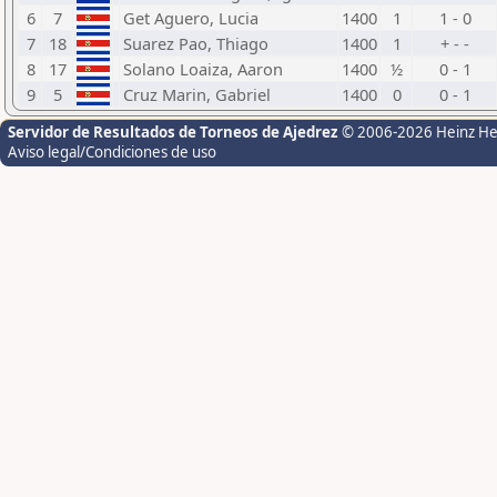
6
7
Get Aguero, Lucia
1400
1
1 - 0
7
18
Suarez Pao, Thiago
1400
1
+ - -
8
17
Solano Loaiza, Aaron
1400
½
0 - 1
9
5
Cruz Marin, Gabriel
1400
0
0 - 1
Servidor de Resultados de Torneos de Ajedrez
© 2006-2026 Heinz H
Aviso legal/Condiciones de uso