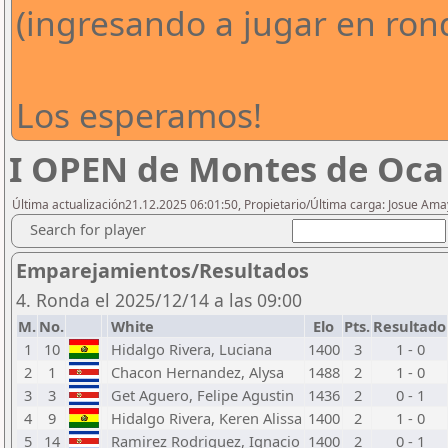
(ingresando a jugar en rond
Los esperamos!
I OPEN de Montes de Oca 
Última actualización21.12.2025 06:01:50, Propietario/Última carga: Josue Am
Search for player
Emparejamientos/Resultados
4. Ronda el 2025/12/14 a las 09:00
M.
No.
White
Elo
Pts.
Resultado
1
10
Hidalgo Rivera, Luciana
1400
3
1 - 0
2
1
Chacon Hernandez, Alysa
1488
2
1 - 0
3
3
Get Aguero, Felipe Agustin
1436
2
0 - 1
4
9
Hidalgo Rivera, Keren Alissa
1400
2
1 - 0
5
14
Ramirez Rodriguez, Ignacio
1400
2
0 - 1