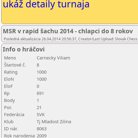
ukáž detaily turnaja
MSR v rapid šachu 2014 - chlapci do 8 rokov
Posledná aktualizácia 26.04.2014 20:56:37, Creator/Last Upload: Slovak Chess
Info o hráčovi
Meno
Carnecky Viliam
Štartové č.
8
Rating
1000
EloN
1000
EloF
0
Rp
691
Body
1
Por.
21
Federácia
SVK
Klub
Tj Mladost Zilina
ID nár.
8063
Rok narodenia
2009