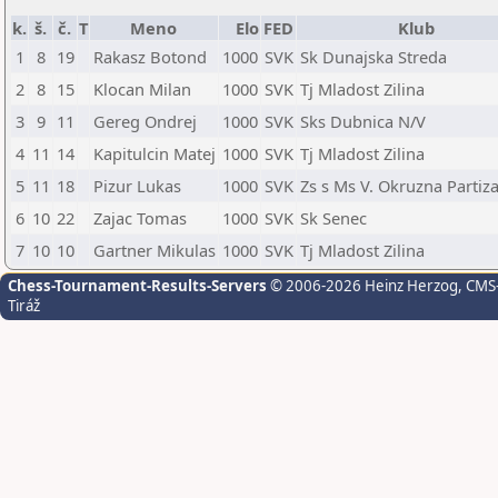
k.
š.
č.
T
Meno
Elo
FED
Klub
1
8
19
Rakasz Botond
1000
SVK
Sk Dunajska Streda
2
8
15
Klocan Milan
1000
SVK
Tj Mladost Zilina
3
9
11
Gereg Ondrej
1000
SVK
Sks Dubnica N/V
4
11
14
Kapitulcin Matej
1000
SVK
Tj Mladost Zilina
5
11
18
Pizur Lukas
1000
SVK
Zs s Ms V. Okruzna Partiz
6
10
22
Zajac Tomas
1000
SVK
Sk Senec
7
10
10
Gartner Mikulas
1000
SVK
Tj Mladost Zilina
Chess-Tournament-Results-Servers
© 2006-2026 Heinz Herzog
, CMS
Tiráž