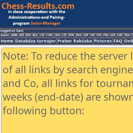
Logged on: Gast
Arabic
ARM
AZE
BIH
BUL
CAT
CHN
CRO
CZE
DEN
ENG
ESP
FAI
FIN
FRA
GER
GRE
INA
I
Home
Databáza turnajov
Prebor Rakúska
Pictures
FAQ
Onl
Note: To reduce the server 
of all links by search engin
and Co, all links for tourn
weeks (end-date) are shown 
following button: