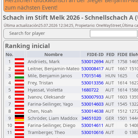
Herzlichen Glückwunsch an der Sieger Benjamin-Mate
zum nächsten Event!
Schach im Stift Melk 2026 - Schnellschach A 
Última actualización25.07.2026 12:34:25, Propietario: OneWayStreet,Última ca
Search for player
Ranking inicial
No.
Nombre
FIDE-ID
FED
FIDE
Elo
1
Andriiets, Mark
530012694
AUT
1758
146
2
Leitner, Benjamin-Mateo
530008417
AUT
1667
151
3
Mile, Benjamin Janos
17015146
HUN
1625
4
Frey, Tristan
530013356
AUT
1614
162
5
Hyassat, Violetta
1680722
AUT
1614
158
6
Ivanov, Oleksandr
530007933
AUT
1603
135
7
Farina-Seilinger, Yago
530014603
AUT
1545
132
8
Chen, Noah
530014638
AUT
1512
127
9
Schröder, Liam Maddox
34651020
GER
1501
144
10
Farina-Seilinger, Diego
530014611
AUT
0
140
11
Tramberger, Theo
530010616
AUT
0
138