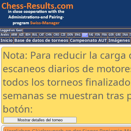
Logged on: Gast
Arabic
ARM
AZE
BIH
BUL
CAT
CHN
CRO
CZE
DEN
ENG
ESP
FAI
FIN
FRA
GER
GRE
INA
I
Inicio
Base de datos de torneos
Campeonato AUT
Imágenes
Nota: Para reducir la carga 
escaneos diarios de motor
todos los torneos finalizad
semanas se muestran tras p
botón: