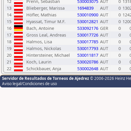
12
Prenn, Sebastian
530003075
AUT
0
131
13
Blieberger, Marissa
1694839
AUT
0
130
14
Höfler, Mathias
530010900
AUT
0
124
15
Hyassat, Timur M.F.
530012821
AUT
0
120
16
Bach, Antoine
533092176
GER
0
17
Gross Leal, Andreas
530017726
AUT
0
18
Halmos, Lisa
530017785
AUT
0
19
Halmos, Nickolas
530017793
AUT
0
20
Hintersteiner, Michael
530011817
AUT
0
21
Koch, Laurin
530020786
AUT
0
22
Schickbauer, Anja
530002648
AUT
0
Servidor de Resultados de Torneos de Ajedrez
© 2006-2026 Heinz H
Aviso legal/Condiciones de uso