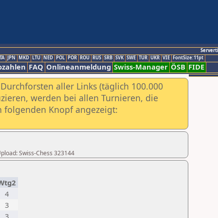
Servert
TA
JPN
MKD
LTU
NED
POL
POR
ROU
RUS
SRB
SVK
SWE
TUR
UKR
VIE
FontSize:11pt
ozahlen
FAQ
Onlineanmeldung
Swiss-Manager
ÖSB
FIDE
urchforsten aller Links (täglich 100.000
ieren, werden bei allen Turnieren, die
ch folgenden Knopf angezeigt:
r Upload: Swiss-Chess 323144
Wtg2
4
3
3