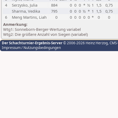
4
Serzysko, Julia
884
0
0
0
*
½
1
1,5
0,75
Sharma, Vedika
795
0
0
0
½
*
1
1,5
0,75
6
Meng Martins, Liah
0
0
0
0
0
0
*
0
0
Anmerkung:
Wtg1: Sonneborn-Berger-Wertung variabel
Wtg2: Die größere Anzahl von Siegen (variabel)
Der Schachturnier-Ergebnis-Server
© 2006-2026 Heinz Herzog
, CMS
Impressum / Nutzungsbedingungen