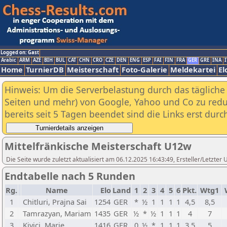
Logged on: Gast
Arabic
ARM
AZE
BIH
BUL
CAT
CHN
CRO
CZE
DEN
ENG
ESP
FAI
FIN
FRA
GER
GRE
INA
I
Home
TurnierDB
Meisterschaft
Foto-Galerie
Meldekartei
El
Hinweis: Um die Serverbelastung durch das tägliche D
Seiten und mehr) von Google, Yahoo und Co zu reduz
bereits seit 5 Tagen beendet sind die Links erst dur
Mittelfränkische Meisterschaft U12w
Die Seite wurde zuletzt aktualisiert am 06.12.2025 16:43:49, Ersteller/Letzte
Endtabelle nach 5 Runden
Rg.
Name
Elo
Land
1
2
3
4
5
6
Pkt.
Wtg1
1
Chitluri, Prajna Sai
1254
GER
*
½
1
1
1
1
4,5
8,5
2
Tamrazyan, Mariam
1435
GER
½
*
½
1
1
1
4
7
3
Kiyici, Marie
1416
GER
0
½
*
1
1
1
3,5
5