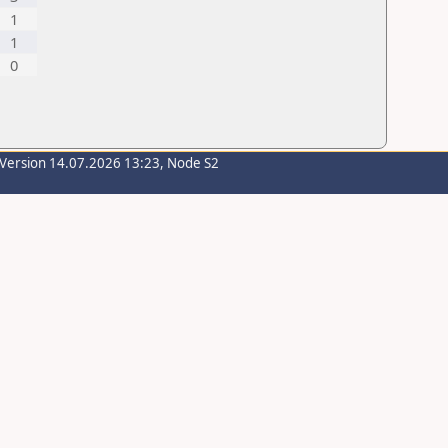
1
1
0
-Version 14.07.2026 13:23, Node S2