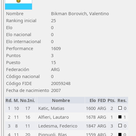
Nombre
Bikman Borovich, Valentino
Ranking inicial
25
Elo
0
Elo nacional
0
Elo internacional
0
Performance
1609
Puntos
3
Puesto
15
Federación
ARG
Código nacional
0
Código FIDE
20059248
Fecha de nacimiento
2007
Rd.
M.
No.Ini.
Nombre
Elo
FED
Pts.
Res.
1
10
17
Katic, Matias
1600
ARG
2
0
2
11
16
Alfieri, Lautaro
1678
ARG
1
1
3
8
11
Ledesma, Federico
1847
ARG
3
0
4
11
20
Pignuoli, Blas
1559
ARG
2
0