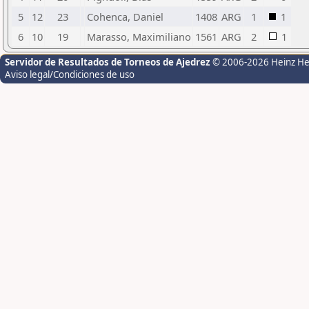
5
12
23
Cohenca, Daniel
1408
ARG
1
1
6
10
19
Marasso, Maximiliano
1561
ARG
2
1
Servidor de Resultados de Torneos de Ajedrez
© 2006-2026 Heinz H
Aviso legal/Condiciones de uso