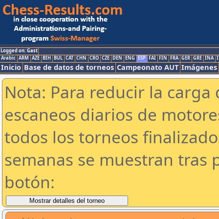
Logged on: Gast
Arabic
ARM
AZE
BIH
BUL
CAT
CHN
CRO
CZE
DEN
ENG
ESP
FAI
FIN
FRA
GER
GRE
INA
I
Inicio
Base de datos de torneos
Campeonato AUT
Imágenes
Nota: Para reducir la carga 
escaneos diarios de motor
todos los torneos finalizad
semanas se muestran tras p
botón: