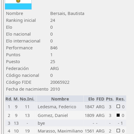
Nombre
Bersais, Bautista
Ranking inicial
24
Elo
0
Elo nacional
0
Elo internacional
0
Performance
846
Puntos
1
Puesto
25
Federación
ARG
Código nacional
0
Código FIDE
20065922
Fecha de nacimiento
2010
Rd.
M.
No.Ini.
Nombre
Elo
FED
Pts.
Res.
1
9
11
Ledesma, Federico
1847
ARG
3
0
2
9
13
Gomez, Daniel
1809
ARG
3
0
3
13
-
bye
-
-
-
- 1
4
10
19
Marasso, Maximiliano
1561
ARG
2
0