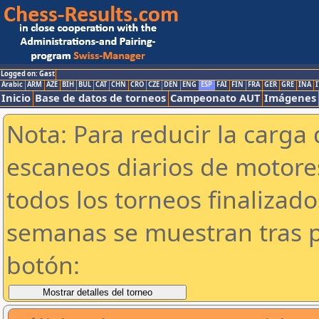
Logged on: Gast
Arabic
ARM
AZE
BIH
BUL
CAT
CHN
CRO
CZE
DEN
ENG
ESP
FAI
FIN
FRA
GER
GRE
INA
I
Inicio
Base de datos de torneos
Campeonato AUT
Imágenes
Nota: Para reducir la carga 
escaneos diarios de motor
todos los torneos finalizad
semanas se muestran tras p
botón: