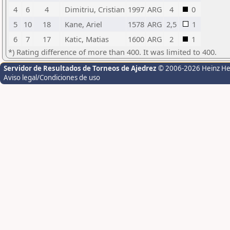
4
6
4
Dimitriu, Cristian
1997
ARG
4
0
5
10
18
Kane, Ariel
1578
ARG
2,5
1
6
7
17
Katic, Matias
1600
ARG
2
1
*) Rating difference of more than 400. It was limited to 400.
Servidor de Resultados de Torneos de Ajedrez
© 2006-2026 Heinz H
Aviso legal/Condiciones de uso