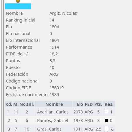
Nombre
Argiz, Nicolas
Ranking inicial
14
Elo
1804
Elo nacional
0
Elo internacional
1804
Performance
1914
FIDE elo +/-
18,2
Puntos
3,5
Puesto
10
Federación
ARG
Código nacional
0
Código FIDE
156019
Fecha de nacimiento
1989
Rd.
M.
No.Ini.
Nombre
Elo
FED
Pts.
Res.
1
11
2
Axarlian, Carlos
2078
ARG
5
1
2
5
6
Ramos, Gabriel
1978
ARG
3
0
3
7
10
Gras, Carlos
1911
ARG
2,5
½