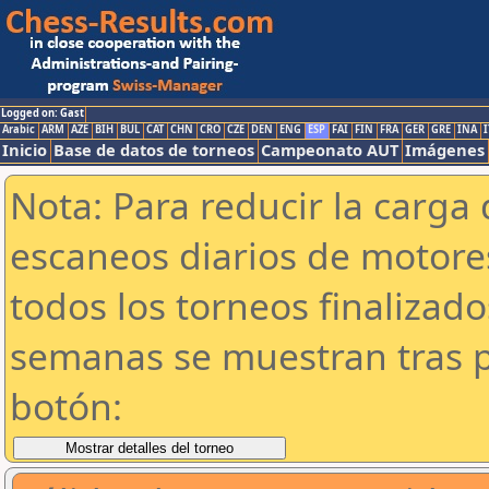
Logged on: Gast
Arabic
ARM
AZE
BIH
BUL
CAT
CHN
CRO
CZE
DEN
ENG
ESP
FAI
FIN
FRA
GER
GRE
INA
I
Inicio
Base de datos de torneos
Campeonato AUT
Imágenes
Nota: Para reducir la carga 
escaneos diarios de motor
todos los torneos finalizad
semanas se muestran tras p
botón: