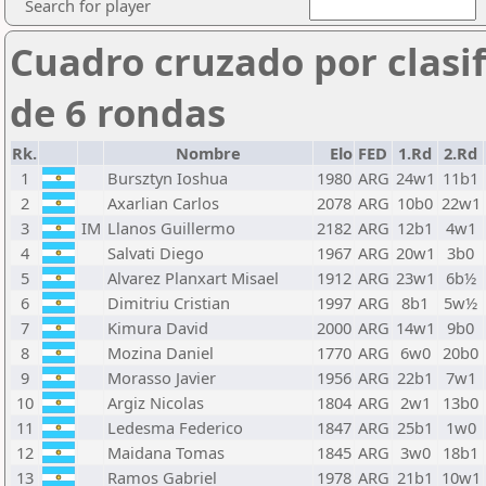
Search for player
Cuadro cruzado por clasif
de 6 rondas
Rk.
Nombre
Elo
FED
1.Rd
2.Rd
1
Bursztyn Ioshua
1980
ARG
24w1
11b1
2
Axarlian Carlos
2078
ARG
10b0
22w1
3
IM
Llanos Guillermo
2182
ARG
12b1
4w1
4
Salvati Diego
1967
ARG
20w1
3b0
5
Alvarez Planxart Misael
1912
ARG
23w1
6b½
6
Dimitriu Cristian
1997
ARG
8b1
5w½
7
Kimura David
2000
ARG
14w1
9b0
8
Mozina Daniel
1770
ARG
6w0
20b0
9
Morasso Javier
1956
ARG
22b1
7w1
10
Argiz Nicolas
1804
ARG
2w1
13b0
11
Ledesma Federico
1847
ARG
25b1
1w0
12
Maidana Tomas
1845
ARG
3w0
18b1
13
Ramos Gabriel
1978
ARG
21b1
10w1