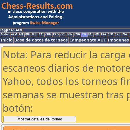
Logged on: Gast
Arabic
ARM
AZE
BIH
BUL
CAT
CHN
CRO
CZE
DEN
ENG
ESP
FAI
FIN
FRA
GER
GRE
INA
I
Inicio
Base de datos de torneos
Campeonato AUT
Imágenes
Nota: Para reducir la carga 
escaneos diarios de motor
Yahoo, todos los torneos f
semanas se muestran tras p
botón: