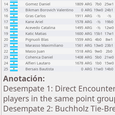
14
Gomez Daniel
1809
ARG
7b0
25w1
15
Bikman Borovich Valentino
0
ARG
19w0
24b1
16
Gras Carlos
1911
ARG
-½
-½
17
Kane Ariel
1578
ARG
-½
19b0
18
Acevedo Catalina
1495
ARG
-½
12w0
19
Katic Matias
1600
ARG
15b1
17w1
20
Pignuoli Blas
1559
ARG
4b0
8w1
21
Marasso Maximiliano
1561
ARG
13w0
23b1
22
Masio Juan
1518
ARG
9w0
2b0
23
Cohenca Daniel
1408
ARG
5b0
21w0
24
Alfieri Lautaro
1678
ARG
1b0
15w0
25
Bersais Bautista
0
ARG
11w0
14b0
Anotación:
Desempate 1: Direct Encounter 
players in the same point grou
Desempate 2: Buchholz Tie-Bre