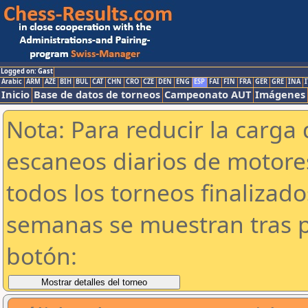
Logged on: Gast
Arabic
ARM
AZE
BIH
BUL
CAT
CHN
CRO
CZE
DEN
ENG
ESP
FAI
FIN
FRA
GER
GRE
INA
I
Inicio
Base de datos de torneos
Campeonato AUT
Imágenes
Nota: Para reducir la carga 
escaneos diarios de motor
todos los torneos finalizad
semanas se muestran tras p
botón: