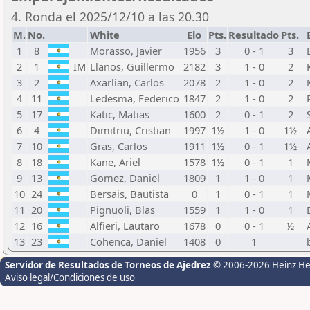
4. Ronda el 2025/12/10 a las 20.30
M.
No.
White
Elo
Pts.
Resultado
Pts.
1
8
Morasso, Javier
1956
3
0 - 1
3
2
1
IM
Llanos, Guillermo
2182
3
1 - 0
2
3
2
Axarlian, Carlos
2078
2
1 - 0
2
4
11
Ledesma, Federico
1847
2
1 - 0
2
5
17
Katic, Matias
1600
2
0 - 1
2
6
4
Dimitriu, Cristian
1997
1½
1 - 0
1½
7
10
Gras, Carlos
1911
1½
0 - 1
1½
8
18
Kane, Ariel
1578
1½
0 - 1
1
9
13
Gomez, Daniel
1809
1
1 - 0
1
10
24
Bersais, Bautista
0
1
0 - 1
1
11
20
Pignuoli, Blas
1559
1
1 - 0
1
12
16
Alfieri, Lautaro
1678
0
0 - 1
½
13
23
Cohenca, Daniel
1408
0
1
Servidor de Resultados de Torneos de Ajedrez
© 2006-2026 Heinz H
Aviso legal/Condiciones de uso