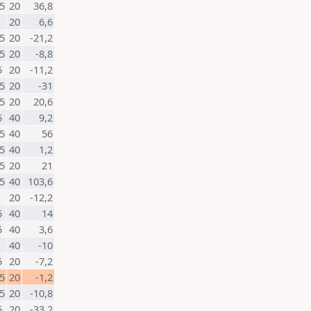
5
20
36,8
20
6,6
5
20
-21,2
5
20
-8,8
5
20
-11,2
5
20
-31
5
20
20,6
5
40
9,2
5
40
56
5
40
1,2
5
20
21
5
40
103,6
20
-12,2
5
40
14
5
40
3,6
40
-10
5
20
-7,2
5
20
-1,2
5
20
-10,8
5
20
-33,2