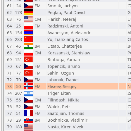
61
24
FM
Smolik, Jachym
C
62
173
Peglau, Paul David
G
63
76
CM
Harish, Neeraj
U
64
25
FM
Radzimski, Antoni
P
65
154
Avanesyan, Aleksandr
A
66
283
Yu, Tianxiang Carlos
C
67
46
IM
Utsab, Chatterjee
I
68
94
CM
Korszanski, Stanislaw
P
69
151
Binboga, Yaman
T
70
67
FM
Topencik, Bruno
C
71
77
FM
Sahin, Ozgun
T
72
70
FM
Juhanak, Daniel
C
73
50
FM
Eliseev, Sergey
N
74
207
Triger, Eitan
I
75
55
CM
Filindash, Nikita
C
76
52
FM
Walek, Petr
C
77
51
FM
Saatdjian, Thomas
F
78
29
IM
Bochnicka, Vladimir
S
79
180
Nasta, Kiren Vivek
U