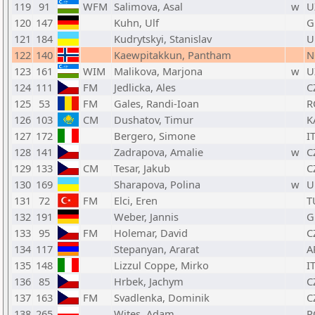
119
91
WFM
Salimova, Asal
w
U
120
147
Kuhn, Ulf
G
121
184
Kudrytskyi, Stanislav
U
122
140
Kaewpitakkun, Pantham
N
123
161
WIM
Malikova, Marjona
w
U
124
111
FM
Jedlicka, Ales
C
125
53
FM
Gales, Randi-Ioan
R
126
103
CM
Dushatov, Timur
K
127
172
Bergero, Simone
I
128
141
Zadrapova, Amalie
w
C
129
133
CM
Tesar, Jakub
C
130
169
Sharapova, Polina
w
U
131
72
FM
Elci, Eren
T
132
191
Weber, Jannis
G
133
95
FM
Holemar, David
C
134
117
Stepanyan, Ararat
A
135
148
Lizzul Coppe, Mirko
I
136
85
Hrbek, Jachym
C
137
163
FM
Svadlenka, Dominik
C
138
265
Wites, Adam
P