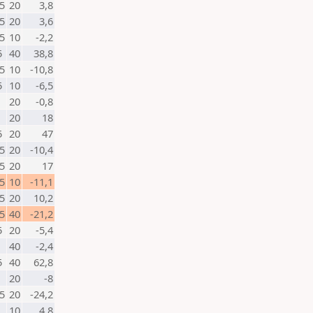
5
20
3,8
5
20
3,6
5
10
-2,2
5
40
38,8
5
10
-10,8
5
10
-6,5
20
-0,8
20
18
5
20
47
5
20
-10,4
5
20
17
5
10
-11,1
5
20
10,2
5
40
-21,2
5
20
-5,4
40
-2,4
5
40
62,8
20
-8
5
20
-24,2
10
4,8