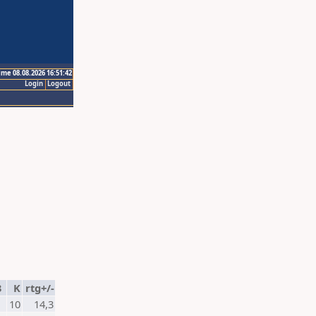
ime 08.08.2026 16:51:42
Login
Logout
3
K
rtg+/-
10
14,3