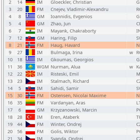
2
14
IM
Gloeckler, Christian
G
3
20
FM
Cnejev, Vladimir-Alexandru
R
4
8
GM
Ioannidis, Evgenios
G
5
4
GM
Zhao, Jun
C
6
7
IM
Mayank, Chakraborty
I
7
12
GM
Haring, Filip
S
8
21
FM
Haug, Havard
N
9
27
IM
Bulmaga, Irina
w
R
10
18
IM
Gkoumas, Georgios
G
11
36
WGM
Nurman, Alua
w
K
12
22
IM
Risteski, Emil
M
13
23
IM
Stalmach, Richard
C
14
5
IM
Sahidi, Samir
S
15
30
FM
Ostensen, Nicolai Maxime
N
16
35
FM
Vardanyan, Aras
L
17
6
GM
Krzyzanowski, Marcin
P
18
28
IM
Eren, Ataberk
T
19
44
FM
Winter, Ondrej
C
20
56
FM
Golis, Wiktor
P
21
34
IM
Svanda, Ondrej
C