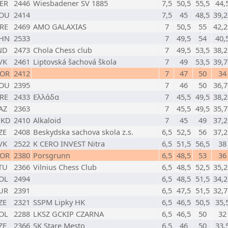
ER
2446
Wiesbadener SV 1885
7,5
50,5
55,5
44,
OU
2414
7,5
45
48,5
39,2
RE
2469
AMO GALAXIAS
7
50,5
55
42,2
HN
2533
7
49,5
54
40,
ND
2473
Chola Chess club
7
49,5
53,5
38,2
VK
2461
Liptovská šachová škola
7
49
53,5
39,7
OR
2412
7
47
50
34
OU
2395
7
46
50
36,7
RE
2433
Ελλάδα
7
45,5
49,5
38,2
AZ
2363
7
45,5
49,5
35,7
KD
2410
Alkaloid
7
45
49
37,2
ZE
2408
Beskydska sachova skola z.s.
6,5
52,5
56
37,2
VK
2522
K CERO INVEST Nitra
6,5
51,5
56,5
38
OR
2380
Porsgrunn
6,5
48,5
53
36
TU
2366
Vilnius Chess Club
6,5
48,5
52,5
35,2
OL
2494
6,5
48,5
51,5
34,2
UR
2391
6,5
47,5
51,5
32,7
ZE
2321
SSPM Lipky HK
6,5
46,5
50,5
35,
OL
2288
LKSZ GCKIP CZARNA
6,5
46,5
50
32
ZE
2366
SK Stare Mesto
6,5
46
50
33,