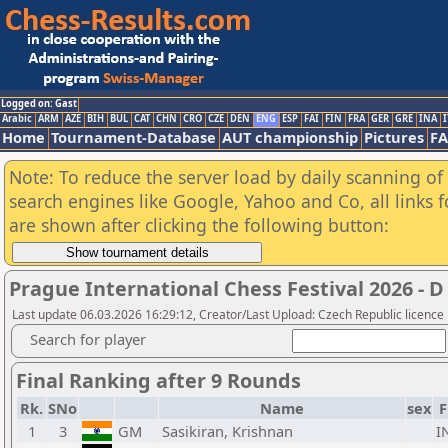
Logged on: Gast
Arabic
ARM
AZE
BIH
BUL
CAT
CHN
CRO
CZE
DEN
ENG
ESP
FAI
FIN
FRA
GER
GRE
INA
I
Home
Tournament-Database
AUT championship
Pictures
F
Note: To reduce the server load by daily scanning of a
search engines like Google, Yahoo and Co, all links 
are shown after clicking the following button:
Prague International Chess Festival 2026 - D
Last update 06.03.2026 16:29:12, Creator/Last Upload: Czech Republic licence
Search for player
Final Ranking after 9 Rounds
Rk.
SNo
Name
sex
F
1
3
GM
Sasikiran, Krishnan
I