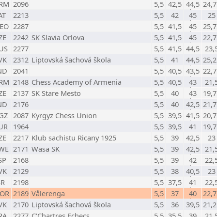
RM
2096
5,5
42,5
44,5
24,7
AT
2213
5,5
42
45
25
EO
2287
5,5
41,5
45
25,7
ZE
2242
SK Slavia Orlova
5,5
41,5
45
22,7
US
2277
5,5
41,5
44,5
23,
VK
2312
Liptovská šachová škola
5,5
41
44,5
25,2
ND
2041
5,5
40,5
43,5
22,7
RM
2148
Chess Academy of Armenia
5,5
40,5
43
21,
ZE
2137
SK Stare Mesto
5,5
40
43
19,7
ND
2176
5,5
40
42,5
21,7
GZ
2087
Kyrgyz Chess Union
5,5
39,5
41,5
20,7
UR
1964
5,5
39,5
41
19,7
ZE
2217
Klub sachistu Ricany 1925
5,5
39
42,5
23
WE
2171
Wasa SK
5,5
39
42,5
21,
SP
2168
5,5
39
42
22,
VK
2129
5,5
38
40,5
23
SR
2198
5,5
37,5
41
22,
OR
2189
Vålerenga
5,5
37
40
22,7
VK
2170
Liptovská šachová škola
5,5
36
39,5
21,2
RA
2277
C'Chartres Echecs
5,5
35,5
39
21,