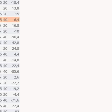
5
20
-18,4
20
13,8
5
20
15
5
40
6,4
5
20
16,8
5
20
-10
5
40
-96,4
5
40
-42,8
20
24,8
5
40
4,4
40
-14,8
5
40
-22,4
5
40
-85,6
5
20
2,6
5
20
-22,2
5
40
-19,2
5
20
-4,4
5
40
-71,6
5
40
22,4
5
40
92