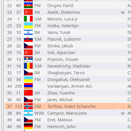
22
60
FM
Orujov, Farid
A
23
37
IM
Atalik, Ekaterina
w
T
24
1
GM
Moroni, Luca Jr
I
25
33
FM
Hulka, Valentyn
U
26
10
IM
Yaniv, Yuval
I
27
19
GM
Ftacnik, Lubomir
S
28
32
FM
Stinka, Jakub
C
29
15
IM
Isik, Alparslan
T
30
13
GM
Popovic, Dusan
S
31
16
GM
Nevednichy, Vladislav
R
32
17
IM
Shagbazyan, Taron
C
33
58
FM
Dovgaliuk, Oleksandr
U
34
295
Vardanyan, Armen Art.
A
35
11
IM
Zhao, Yuanhe
C
36
43
FM
Jares, Michal
C
37
112
CM
Torfoss, Sivert Schanche
N
38
84
WIM
Campos, Maria Jose
w
A
39
48
FM
Eret, Matous
C
40
39
FM
Heinrich, John
G