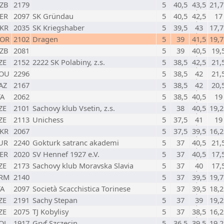
ZB
2179
5
40,5
43,5
21,7
ER
2097
SK Gründau
5
40,5
42,5
17
KR
2035
SK Kriegshaber
5
39,5
43
17,7
OR
2102
Dragen
5
39
41,5
19,7
ZB
2081
5
39
40,5
19,
ZE
2152
2222 SK Polabiny, z.s.
5
38,5
42,5
21,
OU
2296
5
38,5
42
21,
AZ
2167
5
38,5
42
20,
TA
2062
5
38,5
40,5
19
ZE
2101
Sachovy klub Vsetin, z.s.
5
38
40,5
19,2
ZE
2113
Unichess
5
37,5
41
19
KR
2067
5
37,5
39,5
16,2
UR
2240
Gokturk satranc akademi
5
37
40,5
21,
ER
2020
SV Hennef 1927 e.V.
5
37
40,5
17,
ZE
2173
Sachovy klub Moravska Slavia
5
37
40
17,
RM
2140
5
37
39,5
19,7
TA
2097
Società Scacchistica Torinese
5
37
39,5
18,2
ZE
2191
Sachy Stepan
5
37
39
19,2
ZE
2075
TJ Kobylisy
5
37
38,5
16,2
OL
1917
Gryf Szczecin
5
36,5
39,5
19,2