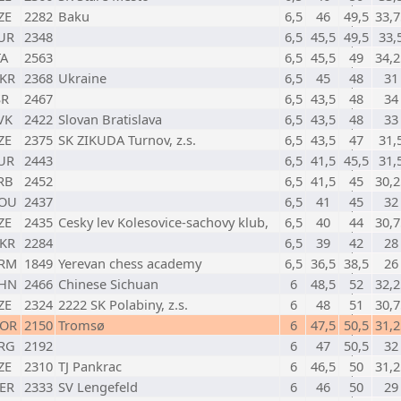
ZE
2282
Baku
6,5
46
49,5
33,7
UR
2348
6,5
45,5
49,5
33,
TA
2563
6,5
45,5
49
34,2
KR
2368
Ukraine
6,5
45
48
31
SR
2467
6,5
43,5
48
34
VK
2422
Slovan Bratislava
6,5
43,5
48
33
ZE
2375
SK ZIKUDA Turnov, z.s.
6,5
43,5
47
31,
UR
2443
6,5
41,5
45,5
31,
RB
2452
6,5
41,5
45
30,2
OU
2437
6,5
41
45
32
ZE
2435
Cesky lev Kolesovice-sachovy klub,
6,5
40
44
30,7
KR
2284
6,5
39
42
28
RM
1849
Yerevan chess academy
6,5
36,5
38,5
26
HN
2466
Chinese Sichuan
6
48,5
52
32,2
ZE
2324
2222 SK Polabiny, z.s.
6
48
51
30,7
OR
2150
Tromsø
6
47,5
50,5
31,2
RG
2192
6
47
50,5
32
ZE
2310
TJ Pankrac
6
46,5
50
31,2
ER
2333
SV Lengefeld
6
46
50
29