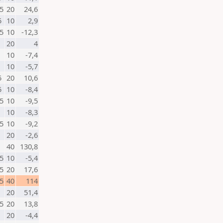
5
20
24,6
5
10
2,9
5
10
-12,3
20
4
10
-7,4
10
-5,7
5
20
10,6
5
10
-8,4
5
10
-9,5
10
-8,3
5
10
-9,2
20
-2,6
40
130,8
5
10
-5,4
5
20
17,6
5
40
114
20
51,4
5
20
13,8
20
-4,4