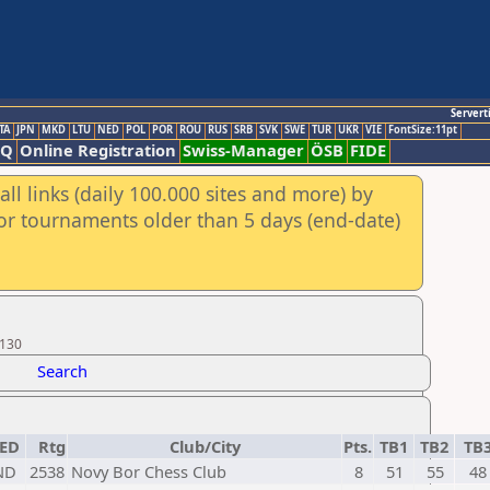
Servert
TA
JPN
MKD
LTU
NED
POL
POR
ROU
RUS
SRB
SVK
SWE
TUR
UKR
VIE
FontSize:11pt
AQ
Online Registration
Swiss-Manager
ÖSB
FIDE
ll links (daily 100.000 sites and more) by
for tournaments older than 5 days (end-date)
 130
Search
ED
Rtg
Club/City
Pts.
TB1
TB2
TB
ND
2538
Novy Bor Chess Club
8
51
55
48