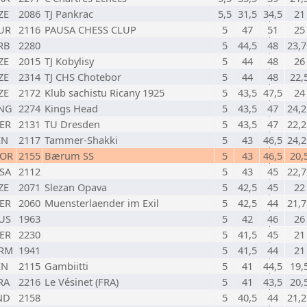
ZE
2086
TJ Pankrac
5,5
31,5
34,5
21
UR
2116
PAUSA CHESS CLUP
5
47
51
25
RB
2280
5
44,5
48
23,7
ZE
2015
TJ Kobylisy
5
44
48
26
ZE
2314
TJ CHS Chotebor
5
44
48
22,
ZE
2172
Klub sachistu Ricany 1925
5
43,5
47,5
24
NG
2274
Kings Head
5
43,5
47
24,2
ER
2131
TU Dresden
5
43,5
47
22,2
IN
2117
Tammer-Shakki
5
43
46,5
24,2
OR
2155
Bærum SS
5
43
46,5
20,
SA
2112
5
43
45
22,7
ZE
2071
Slezan Opava
5
42,5
45
22
ER
2060
Muensterlaender im Exil
5
42,5
44
21,7
US
1963
5
42
46
26
ER
2230
5
41,5
45
21
RM
1941
5
41,5
44
21
IN
2115
Gambiitti
5
41
44,5
19,
RA
2216
Le Vésinet (FRA)
5
41
43,5
20,
ND
2158
5
40,5
44
21,2