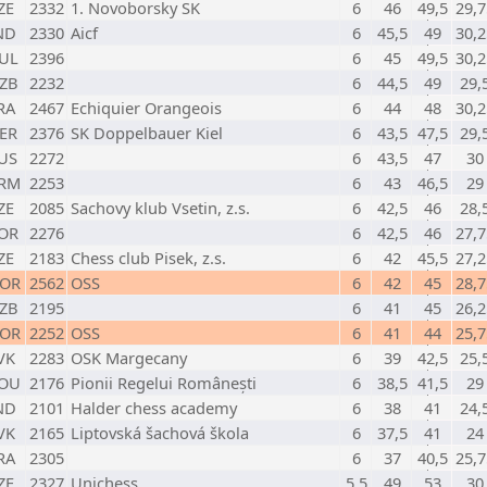
ZE
2332
1. Novoborsky SK
6
46
49,5
29,7
ND
2330
Aicf
6
45,5
49
30,2
UL
2396
6
45
49,5
30,2
ZB
2232
6
44,5
49
29,
RA
2467
Echiquier Orangeois
6
44
48
30,2
ER
2376
SK Doppelbauer Kiel
6
43,5
47,5
29,
US
2272
6
43,5
47
30
RM
2253
6
43
46,5
29
ZE
2085
Sachovy klub Vsetin, z.s.
6
42,5
46
28,
OR
2276
6
42,5
46
27,7
ZE
2183
Chess club Pisek, z.s.
6
42
45,5
27,2
OR
2562
OSS
6
42
45
28,7
ZB
2195
6
41
45
26,2
OR
2252
OSS
6
41
44
25,7
VK
2283
OSK Margecany
6
39
42,5
25,
OU
2176
Pionii Regelui Românești
6
38,5
41,5
29
ND
2101
Halder chess academy
6
38
41
24,
VK
2165
Liptovská šachová škola
6
37,5
41
24
RA
2305
6
37
40,5
25,7
ZE
2327
Unichess
5,5
49
53
30