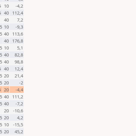
5
10
-4,2
5
40
112,4
40
7,2
5
10
-9,3
5
40
113,6
40
176,8
5
10
5,1
5
40
82,8
5
40
98,8
5
40
12,4
5
20
21,4
5
20
-2
5
20
-4,4
5
40
111,2
5
40
-7,2
20
-10,6
5
20
4,2
5
10
-15,5
5
20
45,2