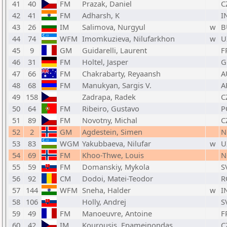
41
40
FM
Prazak, Daniel
C
42
41
FM
Adharsh, K
I
43
26
IM
Salimova, Nurgyul
w
B
44
74
WFM
Imomkuzieva, Nilufarkhon
w
U
45
9
GM
Guidarelli, Laurent
F
46
31
FM
Holtel, Jasper
G
47
66
FM
Chakrabarty, Reyaansh
A
48
68
FM
Manukyan, Sargis V.
A
49
158
Zadrapa, Radek
C
50
64
FM
Ribeiro, Gustavo
P
51
89
FM
Novotny, Michal
C
52
2
GM
Agdestein, Simen
N
53
83
WGM
Yakubbaeva, Nilufar
w
U
54
69
FM
Khoo-Thwe, Louis
N
55
59
FM
Domanskiy, Mykola
S
56
92
CM
Dodoi, Matei-Teodor
R
57
144
WFM
Sneha, Halder
w
I
58
106
Holly, Andrej
S
59
49
FM
Manoeuvre, Antoine
F
60
42
IM
Kourousis, Epameinondas
C