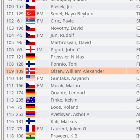
100
157
Plesek, Jiri
C
101
129
FM
Senel, Hayri Beyhun
T
102
61
FM
Ciric, Pavle
S
103
196
Novotny, David
C
104
45
FM
Jun, Rudolf
C
105
96
Martirosyan, David
C
106
65
IM
Pigott, John C
E
107
121
Preissler, Niklas
G
108
128
Ponnio, Toni
F
109
109
Olsen, William Alexander
N
110
134
FM
Guntaka, Aayansh
U
111
166
FM
Muzik, Martin
C
112
174
Quante, Lennart
G
113
235
Finke, Kelvin
A
114
75
Loos, Roland
G
115
253
Avetisyan, Ashot A.
A
116
131
Kiili, Markus
F
117
79
FM
Laurent, Julien G.
F
118
108
Praveen, K B
I