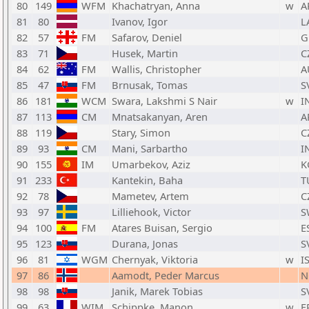
80
149
WFM
Khachatryan, Anna
w
A
81
80
Ivanov, Igor
L
82
57
FM
Safarov, Deniel
G
83
71
Husek, Martin
C
84
62
FM
Wallis, Christopher
A
85
47
FM
Brnusak, Tomas
S
86
181
WCM
Swara, Lakshmi S Nair
w
I
87
113
CM
Mnatsakanyan, Aren
A
88
119
Stary, Simon
C
89
93
CM
Mani, Sarbartho
I
90
155
IM
Umarbekov, Aziz
K
91
233
Kantekin, Baha
T
92
78
Mametev, Artem
C
93
97
Lilliehook, Victor
S
94
100
FM
Atares Buisan, Sergio
E
95
123
Durana, Jonas
S
96
81
WGM
Chernyak, Viktoria
w
I
97
86
Aamodt, Peder Marcus
N
98
98
Janik, Marek Tobias
S
99
63
WIM
Schippke, Manon
w
F