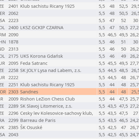
ZE
2401
Klub sachistu Ricany 1925
5,5
48
52,5
29,
ER
2062
5,5
48
50,5
26,
SA
2223
5,5
47
52
30
OL
2400
LKSZ GCKIP CZARNA
5,5
47
50,5
27,2
RM
2090
5,5
46,5
49,5
26,2
HN
1878
5,5
46
51
30
ND
2313
5,5
46
50
26,2
OL
2175
UKS Korona Gdańsk
5,5
46
49
26,2
UR
2095
Feda Satranc
5,5
45,5
49,5
27,7
ZE
2258
SK JOLY Lysa nad Labem, z.s.
5,5
44,5
48,5
26,
UR
2222
5,5
44,5
48
26,7
ZE
2251
Klub sachistu Ricany 1925
5,5
44
48
25,7
OR
2303
Sandnes
5,5
44
48
25,
SR
2009
Rishon LeZion Chess Club
5,5
44
47,5
25,7
ZE
2289
SK Slavoj Litomerice, z.s.
5,5
43,5
47,5
27,2
ZE
2296
Cesky lev Kolesovice-sachovy klub,
5,5
43,5
47,5
27
RA
2299
Barreau de Paris
5,5
43,5
46,5
24,2
VK
2385
ŠK Osuské
5,5
42,5
47
26,7
SA
2043
5,5
42,5
45,5
24,7