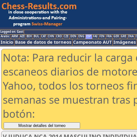
Logged on: Gast
Arabic
ARM
AZE
BIH
BUL
CAT
CHN
CRO
CZE
DEN
ENG
ESP
FAI
FIN
FRA
GER
GRE
INA
I
Inicio
Base de datos de torneos
Campeonato AUT
Imágenes
Nota: Para reducir la carga 
escaneos diarios de motor
Yahoo, todos los torneos f
semanas se muestran tras p
botón:
V JUDUCA NCA 2014 MASCULINO INDIVIDUA