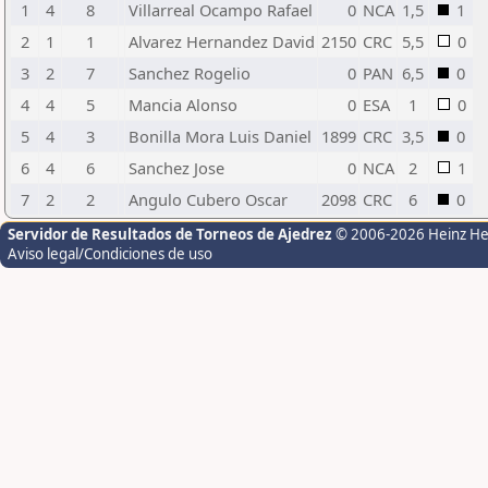
1
4
8
Villarreal Ocampo Rafael
0
NCA
1,5
1
2
1
1
Alvarez Hernandez David
2150
CRC
5,5
0
3
2
7
Sanchez Rogelio
0
PAN
6,5
0
4
4
5
Mancia Alonso
0
ESA
1
0
5
4
3
Bonilla Mora Luis Daniel
1899
CRC
3,5
0
6
4
6
Sanchez Jose
0
NCA
2
1
7
2
2
Angulo Cubero Oscar
2098
CRC
6
0
Servidor de Resultados de Torneos de Ajedrez
© 2006-2026 Heinz H
Aviso legal/Condiciones de uso