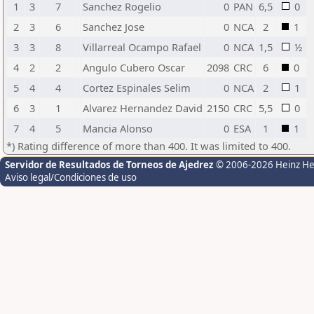
1
3
7
Sanchez Rogelio
0
PAN
6,5
0
2
3
6
Sanchez Jose
0
NCA
2
1
3
3
8
Villarreal Ocampo Rafael
0
NCA
1,5
½
4
2
2
Angulo Cubero Oscar
2098
CRC
6
0
5
4
4
Cortez Espinales Selim
0
NCA
2
1
6
3
1
Alvarez Hernandez David
2150
CRC
5,5
0
7
4
5
Mancia Alonso
0
ESA
1
1
*) Rating difference of more than 400. It was limited to 400.
Servidor de Resultados de Torneos de Ajedrez
© 2006-2026 Heinz H
Aviso legal/Condiciones de uso