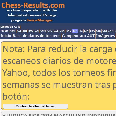
Logged on: Gast
Arabic
ARM
AZE
BIH
BUL
CAT
CHN
CRO
CZE
DEN
ENG
ESP
FAI
FIN
FRA
GER
GRE
INA
I
Inicio
Base de datos de torneos
Campeonato AUT
Imágenes
Nota: Para reducir la carga 
escaneos diarios de motor
Yahoo, todos los torneos f
semanas se muestran tras p
botón:
V JUDUCA NCA 2014 MASCULINO INDIVIDUA