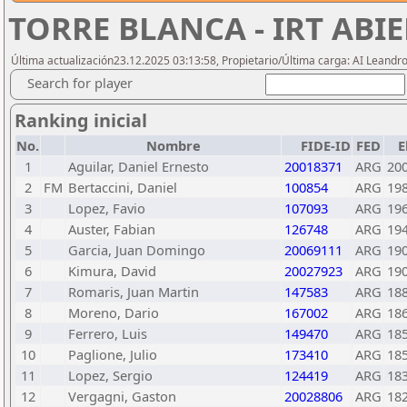
TORRE BLANCA - IRT ABI
Última actualización23.12.2025 03:13:58, Propietario/Última carga: AI Leand
Search for player
Ranking inicial
No.
Nombre
FIDE-ID
FED
E
1
Aguilar, Daniel Ernesto
20018371
ARG
20
2
FM
Bertaccini, Daniel
100854
ARG
19
3
Lopez, Favio
107093
ARG
19
4
Auster, Fabian
126748
ARG
19
5
Garcia, Juan Domingo
20069111
ARG
19
6
Kimura, David
20027923
ARG
19
7
Romaris, Juan Martin
147583
ARG
18
8
Moreno, Dario
167002
ARG
18
9
Ferrero, Luis
149470
ARG
18
10
Paglione, Julio
173410
ARG
18
11
Lopez, Sergio
124419
ARG
18
12
Vergagni, Gaston
20028806
ARG
18