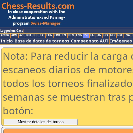
Logged on: Gast
Arabic
ARM
AZE
BIH
BUL
CAT
CHN
CRO
CZE
DEN
ENG
ESP
FAI
FIN
FRA
GER
GRE
INA
I
Inicio
Base de datos de torneos
Campeonato AUT
Imágenes
Nota: Para reducir la carga 
escaneos diarios de motor
todos los torneos finalizad
semanas se muestran tras p
botón: