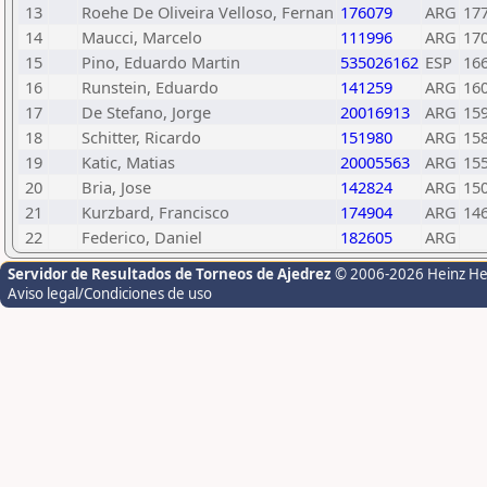
13
Roehe De Oliveira Velloso, Fernan
176079
ARG
17
14
Maucci, Marcelo
111996
ARG
17
15
Pino, Eduardo Martin
535026162
ESP
16
16
Runstein, Eduardo
141259
ARG
16
17
De Stefano, Jorge
20016913
ARG
15
18
Schitter, Ricardo
151980
ARG
15
19
Katic, Matias
20005563
ARG
15
20
Bria, Jose
142824
ARG
15
21
Kurzbard, Francisco
174904
ARG
14
22
Federico, Daniel
182605
ARG
Servidor de Resultados de Torneos de Ajedrez
© 2006-2026 Heinz H
Aviso legal/Condiciones de uso