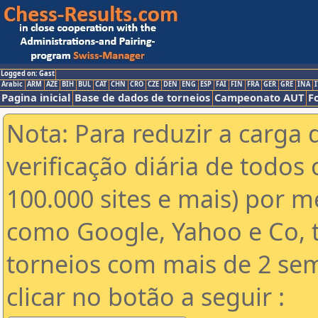
Logged on: Gast
Arabic
ARM
AZE
BIH
BUL
CAT
CHN
CRO
CZE
DEN
ENG
ESP
FAI
FIN
FRA
GER
GRE
INA
I
Pagina inicial
Base de dados de torneios
Campeonato AUT
F
Nota: Para reduzir a carga 
verificação diária de todos 
100.000 sites e mais) por 
como Google, Yahoo e Co, t
torneios com mais de 2 se
clicar no botão a seguir :