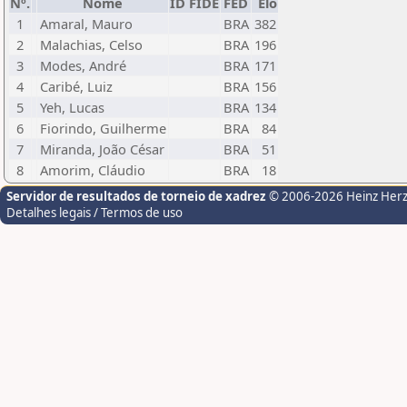
Nº.
Nome
ID FIDE
FED
Elo
1
Amaral, Mauro
BRA
382
2
Malachias, Celso
BRA
196
3
Modes, André
BRA
171
4
Caribé, Luiz
BRA
156
5
Yeh, Lucas
BRA
134
6
Fiorindo, Guilherme
BRA
84
7
Miranda, João César
BRA
51
8
Amorim, Cláudio
BRA
18
Servidor de resultados de torneio de xadrez
© 2006-2026 Heinz Her
Detalhes legais / Termos de uso