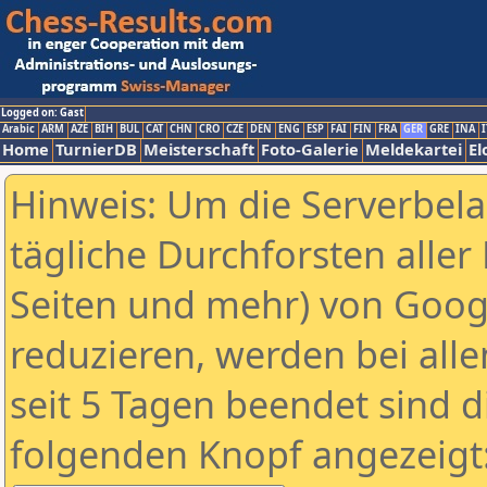
Logged on: Gast
Arabic
ARM
AZE
BIH
BUL
CAT
CHN
CRO
CZE
DEN
ENG
ESP
FAI
FIN
FRA
GER
GRE
INA
I
Home
TurnierDB
Meisterschaft
Foto-Galerie
Meldekartei
El
Hinweis: Um die Serverbel
tägliche Durchforsten aller 
Seiten und mehr) von Goog
reduzieren, werden bei alle
seit 5 Tagen beendet sind d
folgenden Knopf angezeigt