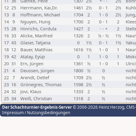
11
36
Gäthke, Pelle
1307
2½
+ - -
2½
Böhm
12
25
Herrmann, Kai,Dr.
1461
2½
0 - 1
2½
Kuhl
13
8
Hoffmann, Michael
1704
2
1 - 0
2½
Jung
14
9
Nguyen, Hung
1700
2
0 - 1
2
Klee
15
28
Hinrichs, Cordula
1427
2
- - +
2
Stelt
16
33
Alicke, Manfred
1326
2
½ - ½
1½
Naum
17
43
Glaser, Tatjana
0
1½
0 - 1
1½
Yaku
18
12
Bauer, Matthias
1616
1½
1 - 0
1
Naum
19
42
Atalay, Eyüp
0
1
1 - 0
1
Moko
20
31
Ern, Jürgen
1361
½
1 - 0
1
Ulri
21
4
Deussen, Jürgen
1800
½
0
nich
22
7
Arendt, Detlef
1709
2½
½
nich
23
16
Grönegres, Thomas
1598
2½
½
nich
24
32
Jovi, Klaus
1333
2
½
nich
25
34
Weiß, Christian
1318
2
½
nich
Der Schachturnier-Ergebnis-Server
© 2006-2026 Heinz Herzog
, CMS
Impressum / Nutzungsbedingungen