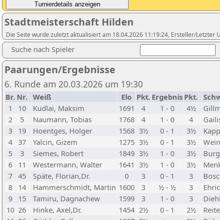
Stadtmeisterschaft Hilden
Die Seite wurde zuletzt aktualisiert am 18.04.2026 11:19:24, Ersteller/Letzte
Suche nach Spieler
Paarungen/Ergebnisse
6. Runde am 20.03.2026 um 19:30
Br.
Nr.
Weiß
Elo
Pkt.
Ergebnis
Pkt.
Sch
1
10
Kudlai, Maksim
1691
4
1 - 0
4½
Gill
2
5
Naumann, Tobias
1768
4
1 - 0
4
Gail
3
19
Hoentges, Holger
1568
3½
0 - 1
3½
Kappe
4
37
Yalcin, Gizem
1275
3½
0 - 1
3½
Wein
5
3
Siemes, Robert
1849
3½
1 - 0
3½
Burg
6
11
Westermann, Walter
1641
3½
1 - 0
3½
Menk
7
45
Späte, Florian,Dr.
0
3
0 - 1
3
Bosc
8
14
Hammerschmidt, Martin
1600
3
½ - ½
3
Ehri
9
15
Tamiru, Dagnachew
1599
3
1 - 0
3
Dieh
10
26
Hinke, Axel,Dr.
1454
2½
0 - 1
2½
Reite