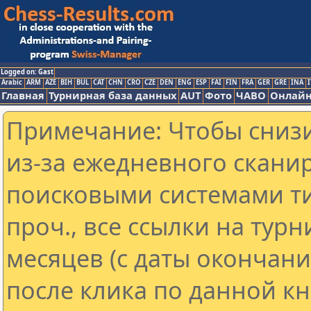
Logged on: Gast
Arabic
ARM
AZE
BIH
BUL
CAT
CHN
CRO
CZE
DEN
ENG
ESP
FAI
FIN
FRA
GER
GRE
INA
I
Главная
Турнирная база данных
AUT
Фото
ЧАВО
Онлайн
Примечание: Чтобы снизи
из-за ежедневного скани
поисковыми системами ти
проч., все ссылки на тур
месяцев (с даты окончан
после клика по данной кн