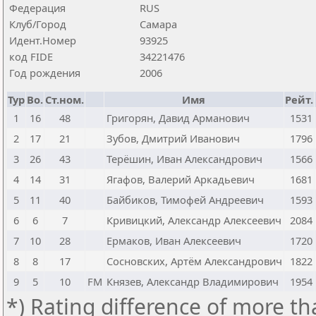
Федерация
RUS
Клуб/Город
Самара
Идент.Номер
93925
код FIDE
34221476
Год рождения
2006
Тур
Bo.
Ст.ном.
Имя
Рейт.
1
16
48
Григорян, Давид Арманович
1531
2
17
21
Зубов, Дмитрий Иванович
1796
3
26
43
Терёшин, Иван Александрович
1566
4
14
31
Ягафов, Валерий Аркадьевич
1681
5
11
40
Байбиков, Тимофей Андреевич
1593
6
6
7
Кривицкий, Александр Алексеевич
2084
7
10
28
Ермаков, Иван Алексеевич
1720
8
8
17
Сосновских, Артём Александрович
1822
9
5
10
FM
Князев, Александр Владимирович
1954
*) Rating difference of more th