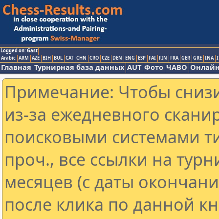
Logged on: Gast
Arabic
ARM
AZE
BIH
BUL
CAT
CHN
CRO
CZE
DEN
ENG
ESP
FAI
FIN
FRA
GER
GRE
INA
I
Главная
Турнирная база данных
AUT
Фото
ЧАВО
Онлайн
Примечание: Чтобы снизи
из-за ежедневного скани
поисковыми системами ти
проч., все ссылки на тур
месяцев (с даты окончан
после клика по данной кн