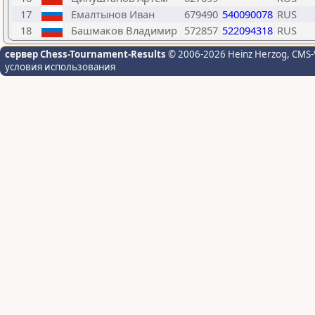
17
Емалтынов Иван
679490
540090078
RUS
18
Башмаков Владимир
572857
522094318
RUS
сервер Chess-Tournament-Results
© 2006-2026 Heinz Herzog
, CMS-
условия использования