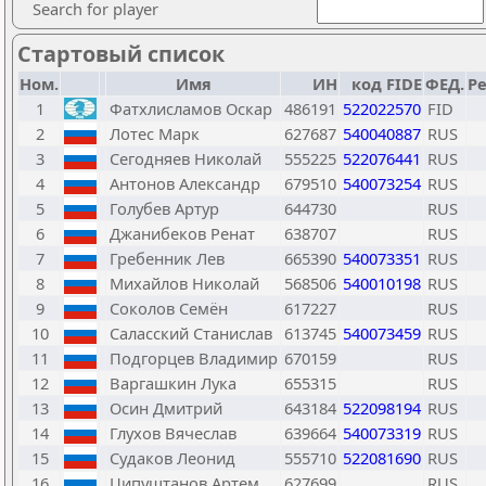
Search for player
Стартовый список
Ном.
Имя
ИН
код FIDE
ФЕД.
Ре
1
Фатхлисламов Оскар
486191
522022570
FID
2
Лотес Марк
627687
540040887
RUS
3
Сегодняев Николай
555225
522076441
RUS
4
Антонов Александр
679510
540073254
RUS
5
Голубев Артур
644730
RUS
6
Джанибеков Ренат
638707
RUS
7
Гребенник Лев
665390
540073351
RUS
8
Михайлов Николай
568506
540010198
RUS
9
Соколов Семён
617227
RUS
10
Саласский Станислав
613745
540073459
RUS
11
Подгорцев Владимир
670159
RUS
12
Варгашкин Лука
655315
RUS
13
Осин Дмитрий
643184
522098194
RUS
14
Глухов Вячеслав
639664
540073319
RUS
15
Судаков Леонид
555710
522081690
RUS
16
Ципуштанов Артем
627699
RUS