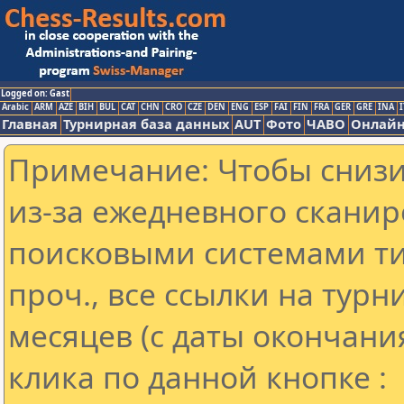
Logged on: Gast
Arabic
ARM
AZE
BIH
BUL
CAT
CHN
CRO
CZE
DEN
ENG
ESP
FAI
FIN
FRA
GER
GRE
INA
I
Главная
Турнирная база данных
AUT
Фото
ЧАВО
Онлайн
Примечание: Чтобы снизит
из-за ежедневного сканир
поисковыми системами ти
проч., все ссылки на тур
месяцев (с даты окончани
клика по данной кнопке :