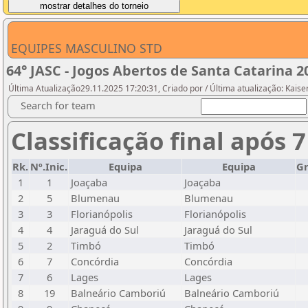
EQUIPES MASCULINO STD
64° JASC - Jogos Abertos de Santa Catarina 
Última Atualização29.11.2025 17:20:31, Criado por / Última atualização: Kaise
Search for team
Classificação final após 
Rk.
Nº.Inic.
Equipa
Equipa
G
1
1
Joaçaba
Joaçaba
2
5
Blumenau
Blumenau
3
3
Florianópolis
Florianópolis
4
4
Jaraguá do Sul
Jaraguá do Sul
5
2
Timbó
Timbó
6
7
Concórdia
Concórdia
7
6
Lages
Lages
8
19
Balneário Camboriú
Balneário Camboriú