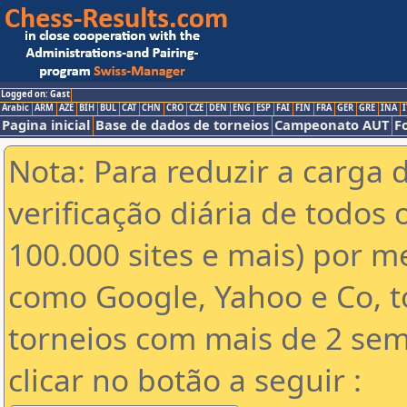
Logged on: Gast
Arabic
ARM
AZE
BIH
BUL
CAT
CHN
CRO
CZE
DEN
ENG
ESP
FAI
FIN
FRA
GER
GRE
INA
I
Pagina inicial
Base de dados de torneios
Campeonato AUT
F
Nota: Para reduzir a carga 
verificação diária de todos 
100.000 sites e mais) por 
como Google, Yahoo e Co, t
torneios com mais de 2 sem
clicar no botão a seguir :