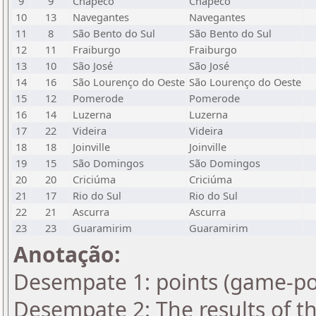
9
9
Chapecó
Chapecó
10
13
Navegantes
Navegantes
11
8
São Bento do Sul
São Bento do Sul
12
11
Fraiburgo
Fraiburgo
13
10
São José
São José
14
16
São Lourenço do Oeste
São Lourenço do Oeste
15
12
Pomerode
Pomerode
16
14
Luzerna
Luzerna
17
22
Videira
Videira
18
18
Joinville
Joinville
19
15
São Domingos
São Domingos
20
20
Criciúma
Criciúma
21
17
Rio do Sul
Rio do Sul
22
21
Ascurra
Ascurra
23
23
Guaramirim
Guaramirim
Anotação:
Desempate 1: points (game-po
Desempate 2: The results of t