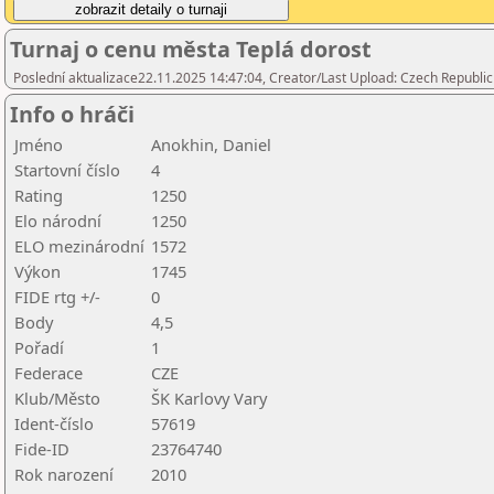
Turnaj o cenu města Teplá dorost
Poslední aktualizace22.11.2025 14:47:04, Creator/Last Upload: Czech Republic
Info o hráči
Jméno
Anokhin, Daniel
Startovní číslo
4
Rating
1250
Elo národní
1250
ELO mezinárodní
1572
Výkon
1745
FIDE rtg +/-
0
Body
4,5
Pořadí
1
Federace
CZE
Klub/Město
ŠK Karlovy Vary
Ident-číslo
57619
Fide-ID
23764740
Rok narození
2010