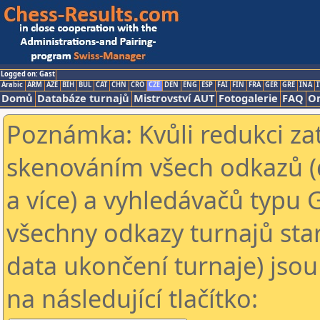
Logged on: Gast
Arabic
ARM
AZE
BIH
BUL
CAT
CHN
CRO
CZE
DEN
ENG
ESP
FAI
FIN
FRA
GER
GRE
INA
I
Domů
Databáze turnajů
Mistrovství AUT
Fotogalerie
FAQ
On
Poznámka: Kvůli redukci za
skenováním všech odkazů (
a více) a vyhledávačů typu 
všechny odkazy turnajů star
data ukončení turnaje) jsou
na následující tlačítko: