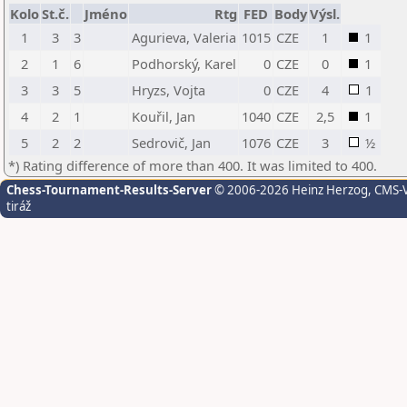
Kolo
St.č.
Jméno
Rtg
FED
Body
Výsl.
1
3
3
Agurieva, Valeria
1015
CZE
1
1
2
1
6
Podhorský, Karel
0
CZE
0
1
3
3
5
Hryzs, Vojta
0
CZE
4
1
4
2
1
Kouřil, Jan
1040
CZE
2,5
1
5
2
2
Sedrovič, Jan
1076
CZE
3
½
*) Rating difference of more than 400. It was limited to 400.
Chess-Tournament-Results-Server
© 2006-2026 Heinz Herzog
, CMS-
tiráž