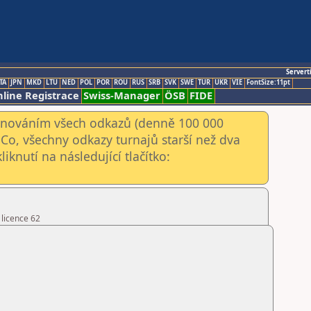
Servert
TA
JPN
MKD
LTU
NED
POL
POR
ROU
RUS
SRB
SVK
SWE
TUR
UKR
VIE
FontSize:11pt
line Registrace
Swiss-Manager
ÖSB
FIDE
kenováním všech odkazů (denně 100 000
Co, všechny odkazy turnajů starší než dva
iknutí na následující tlačítko:
 licence 62