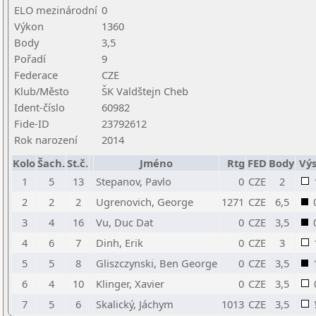
ELO mezinárodní
0
Výkon
1360
Body
3,5
Pořadí
9
Federace
CZE
Klub/Město
ŠK Valdštejn Cheb
Ident-číslo
60982
Fide-ID
23792612
Rok narození
2014
Kolo
Šach.
St.č.
Jméno
Rtg
FED
Body
Výs
1
5
13
Stepanov, Pavlo
0
CZE
2
2
2
2
Ugrenovich, George
1271
CZE
6,5
3
4
16
Vu, Duc Dat
0
CZE
3,5
4
6
7
Dinh, Erik
0
CZE
3
5
5
8
Gliszczynski, Ben George
0
CZE
3,5
6
4
10
Klinger, Xavier
0
CZE
3,5
7
5
6
Skalický, Jáchym
1013
CZE
3,5