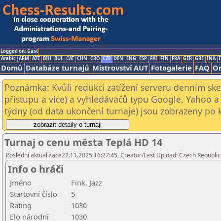
Logged on: Gast
Arabic
ARM
AZE
BIH
BUL
CAT
CHN
CRO
CZE
DEN
ENG
ESP
FAI
FIN
FRA
GER
GRE
INA
I
Domů
Databáze turnajů
Mistrovství AUT
Fotogalerie
FAQ
On
Poznámka: Kvůli redukci zatížení serveru denním s
přístupu a více) a vyhledávačů typu Google, Yahoo a 
týdny (od data ukončení turnaje) jsou zobrazeny po kl
Turnaj o cenu města Teplá HD 14
Poslední aktualizace22.11.2025 16:27:45, Creator/Last Upload: Czech Republic
Info o hráči
Jméno
Fink, Jazz
Startovní číslo
5
Rating
1030
Elo národní
1030