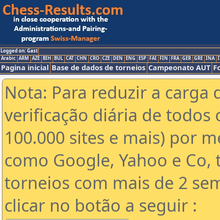
Logged on: Gast
Arabic
ARM
AZE
BIH
BUL
CAT
CHN
CRO
CZE
DEN
ENG
ESP
FAI
FIN
FRA
GER
GRE
INA
I
Pagina inicial
Base de dados de torneios
Campeonato AUT
F
Nota: Para reduzir a carga 
verificação diária de todos 
100.000 sites e mais) por 
como Google, Yahoo e Co, t
torneios com mais de 2 se
clicar no botão a seguir :