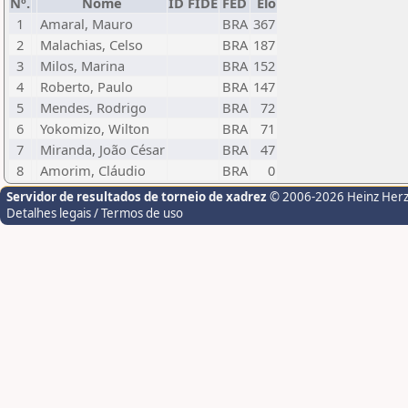
Nº.
Nome
ID FIDE
FED
Elo
1
Amaral, Mauro
BRA
367
2
Malachias, Celso
BRA
187
3
Milos, Marina
BRA
152
4
Roberto, Paulo
BRA
147
5
Mendes, Rodrigo
BRA
72
6
Yokomizo, Wilton
BRA
71
7
Miranda, João César
BRA
47
8
Amorim, Cláudio
BRA
0
Servidor de resultados de torneio de xadrez
© 2006-2026 Heinz Her
Detalhes legais / Termos de uso