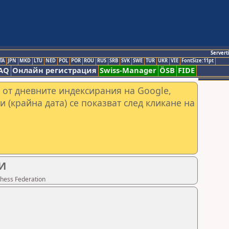
Servert
TA
JPN
MKD
LTU
NED
POL
POR
ROU
RUS
SRB
SVK
SWE
TUR
UKR
VIE
FontSize:11pt
AQ
Онлайн регистрация
Swiss-Manager
ÖSB
FIDE
 от дневните индексирания на Google,
и (крайна дата) се показват след кликане на
И
hess Federation