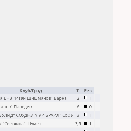
Клуб/Град
Т.
Рез.
за ДНЗ "Иван Шишманов" Варна
2
1
згрев" Пловдив
6
0
"БУЛИД" СОУДНЗ "ЛУИ БРАИЛ" Софи
3
1
У "Светлина" Шумен
3,5
1