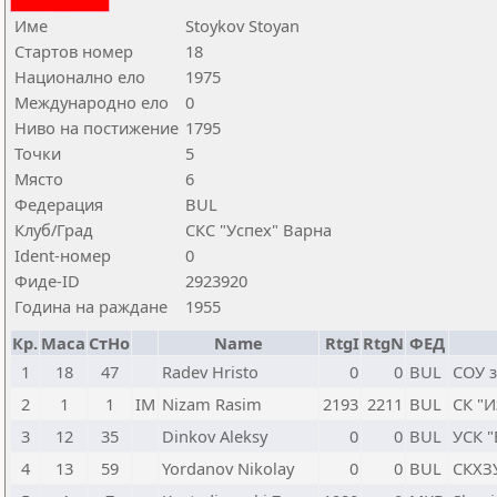
Име
Stoykov Stoyan
Стартов номер
18
Национално ело
1975
Международно ело
0
Ниво на постижение
1795
Точки
5
Място
6
Федерация
BUL
Клуб/Град
СКС "Успех" Варна
Ident-номер
0
Фиде-ID
2923920
Година на раждане
1955
Кр.
Маса
СтНо
Name
RtgI
RtgN
ФЕД
1
18
47
Radev Hristo
0
0
BUL
СОУ 
2
1
1
IM
Nizam Rasim
2193
2211
BUL
СК "И
3
12
35
Dinkov Aleksy
0
0
BUL
УСК 
4
13
59
Yordanov Nikolay
0
0
BUL
СКХЗ