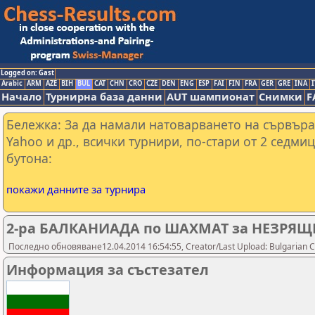
Logged on: Gast
Arabic
ARM
AZE
BIH
BUL
CAT
CHN
CRO
CZE
DEN
ENG
ESP
FAI
FIN
FRA
GER
GRE
INA
I
Начало
Турнирна база данни
AUT шампионат
Снимки
F
Бележка: За да намали натоварването на сървъра
Yahoo и др., всички турнири, по-стари от 2 седмиц
бутона:
покажи данните за турнира
2-ра БАЛКАНИАДА по ШАХМАТ за НЕЗРЯЩ
Последно обновяване12.04.2014 16:54:55, Creator/Last Upload: Bulgarian C
Информация за състезател