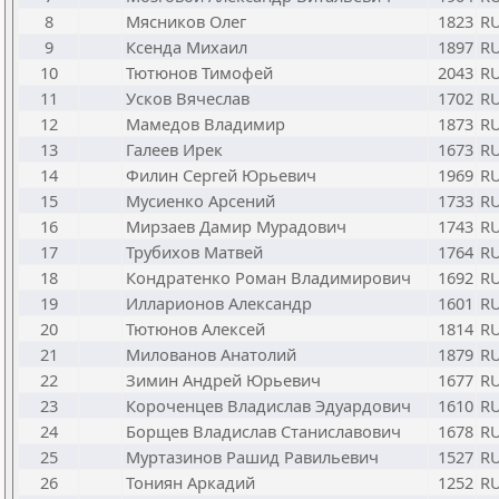
8
Мясников Олег
1823
R
9
Ксенда Михаил
1897
R
10
Тютюнов Тимофей
2043
R
11
Усков Вячеслав
1702
R
12
Мамедов Владимир
1873
R
13
Галеев Ирек
1673
R
14
Филин Сергей Юрьевич
1969
R
15
Мусиенко Арсений
1733
R
16
Мирзаев Дамир Мурадович
1743
R
17
Трубихов Матвей
1764
R
18
Кондратенко Роман Владимирович
1692
R
19
Илларионов Александр
1601
R
20
Тютюнов Алексей
1814
R
21
Милованов Анатолий
1879
R
22
Зимин Андрей Юрьевич
1677
R
23
Короченцев Владислав Эдуардович
1610
R
24
Борщев Владислав Станиславович
1678
R
25
Муртазинов Рашид Равильевич
1527
R
26
Тониян Аркадий
1252
R