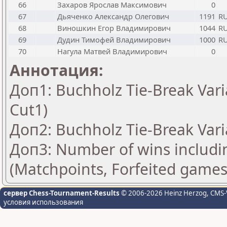
66
Захаров Ярослав Максимович
0
67
Дьяченко Александр Олегович
1191
R
68
Виношкин Егор Владимирович
1044
R
69
Дудин Тимофей Владимирович
1000
R
70
Нагула Матвей Владимирович
0
Аннотация:
Доп1: Buchholz Tie-Break Vari
Cut1)
Доп2: Buchholz Tie-Break Vari
Доп3: Number of wins includi
(Matchpoints, Forfeited games
сервер Chess-Tournament-Results
© 2006-2026 Heinz Herzog
, CMS-
условия использования