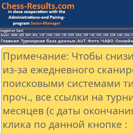
Logged on: Gast
Arabic
ARM
AZE
BIH
BUL
CAT
CHN
CRO
CZE
DEN
ENG
ESP
FAI
FIN
FRA
GER
GRE
INA
I
Главная
Турнирная база данных
AUT
Фото
ЧАВО
Онлайн
Примечание: Чтобы снизит
из-за ежедневного сканир
поисковыми системами ти
проч., все ссылки на тур
месяцев (с даты окончани
клика по данной кнопке :