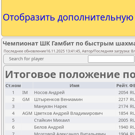
Отобразить дополнительну
Чемпионат ШК Гамбит по быстрым шахмат
Последнее обновление16.11.2025 13:41:45, Автор/Последняя загрузка: В
Search for player
Итоговое положение по
Ст.ном
Имя
Рейт.
ФЕ
1
IM
Носов Андрей
2054
R
2
GM
Штыренков Вениамин
2217
R
3
Манукян Нарек
2174
R
4
AGM
Цветков Андрей Владимирович
1854
R
5
Стайкин Михаил
2005
R
6
Белов Андрей
1940
R
7
Мозговой Александр Витальевич
1904
R