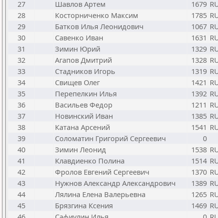
27
Шавлов Артем
1679
R
28
Косторниченко Максим
1785
R
29
Батков Илья Леонидович
1067
R
30
Савенко Иван
1631
R
31
Зимин Юрий
1329
R
32
Агапов Дмитрий
1328
R
33
Стадников Игорь
1319
R
34
Свищев Олег
1421
R
35
Перепелкин Илья
1392
R
36
Васильев Федор
1211
R
37
Новинский Иван
1385
R
38
Катана Арсений
1541
R
39
Соломатин Григорий Сергеевич
0
40
Зимин Леонид
1538
R
41
Клавдиенко Полина
1514
R
42
Фролов Евгений Сергеевич
1370
R
43
Нужнов Александр Александрович
1389
R
44
Лялина Елена Валерьевна
1265
R
45
Брязгина Ксения
1469
R
46
Сафиулин Илья
0
R