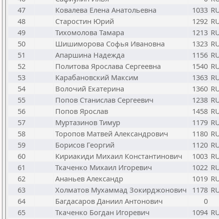
47
Ковалева Елена Анатольевна
1033
R
48
Старостин Юрий
1292
R
49
Тихомолова Тамара
1213
R
50
Шишиморова Софья Ивановна
1323
R
51
Апаршина Надежда
1156
R
52
Политова Ярослава Сергеевна
1540
R
53
Карабановский Максим
1363
R
54
Волочий Екатерина
1360
R
55
Попов Станислав Сергеевич
1238
R
56
Попов Ярослав
1458
R
57
Муртазинов Тимур
1179
R
58
Торопов Матвей Александрович
1180
R
59
Борисов Георгий
1120
R
60
Кириакиди Михаил Константинович
1003
R
61
Ткаченко Михаил Игоревич
1022
R
62
Ананьев Александр
1019
R
63
Холматов Мухаммад Зокирджонович
1178
R
64
Багдасаров Даниил Антонович
0
65
Ткаченко Богдан Игоревич
1094
R