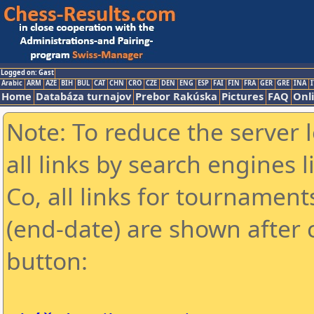
Logged on: Gast
Arabic
ARM
AZE
BIH
BUL
CAT
CHN
CRO
CZE
DEN
ENG
ESP
FAI
FIN
FRA
GER
GRE
INA
I
Home
Databáza turnajov
Prebor Rakúska
Pictures
FAQ
Onl
Note: To reduce the server 
all links by search engines
Co, all links for tournamen
(end-date) are shown after c
button: