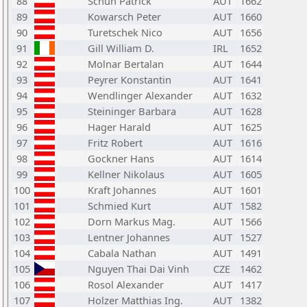
88
Schuh Patrick
AUT
1662
89
Kowarsch Peter
AUT
1660
90
Turetschek Nico
AUT
1656
91
Gill William D.
IRL
1652
92
Molnar Bertalan
AUT
1644
93
Peyrer Konstantin
AUT
1641
94
Wendlinger Alexander
AUT
1632
95
Steininger Barbara
AUT
1628
96
Hager Harald
AUT
1625
97
Fritz Robert
AUT
1616
98
Gockner Hans
AUT
1614
99
Kellner Nikolaus
AUT
1605
100
Kraft Johannes
AUT
1601
101
Schmied Kurt
AUT
1582
102
Dorn Markus Mag.
AUT
1566
103
Lentner Johannes
AUT
1527
104
Cabala Nathan
AUT
1491
105
Nguyen Thai Dai Vinh
CZE
1462
106
Rosol Alexander
AUT
1417
107
Holzer Matthias Ing.
AUT
1382