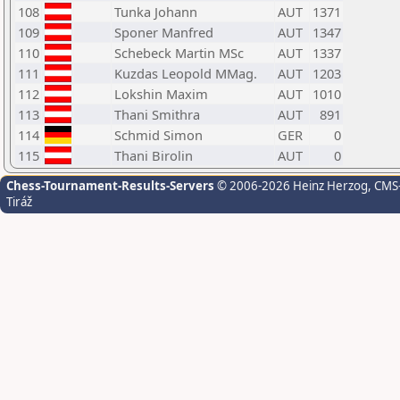
108
Tunka Johann
AUT
1371
109
Sponer Manfred
AUT
1347
110
Schebeck Martin MSc
AUT
1337
111
Kuzdas Leopold MMag.
AUT
1203
112
Lokshin Maxim
AUT
1010
113
Thani Smithra
AUT
891
114
Schmid Simon
GER
0
115
Thani Birolin
AUT
0
Chess-Tournament-Results-Servers
© 2006-2026 Heinz Herzog
, CMS
Tiráž