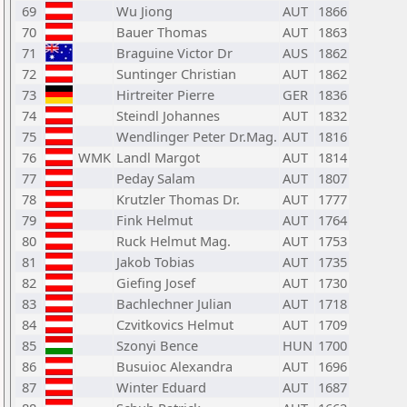
69
Wu Jiong
AUT
1866
70
Bauer Thomas
AUT
1863
71
Braguine Victor Dr
AUS
1862
72
Suntinger Christian
AUT
1862
73
Hirtreiter Pierre
GER
1836
74
Steindl Johannes
AUT
1832
75
Wendlinger Peter Dr.Mag.
AUT
1816
76
WMK
Landl Margot
AUT
1814
77
Peday Salam
AUT
1807
78
Krutzler Thomas Dr.
AUT
1777
79
Fink Helmut
AUT
1764
80
Ruck Helmut Mag.
AUT
1753
81
Jakob Tobias
AUT
1735
82
Giefing Josef
AUT
1730
83
Bachlechner Julian
AUT
1718
84
Czvitkovics Helmut
AUT
1709
85
Szonyi Bence
HUN
1700
86
Busuioc Alexandra
AUT
1696
87
Winter Eduard
AUT
1687