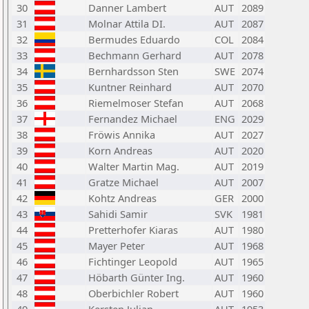
30
Danner Lambert
AUT
2089
31
Molnar Attila DI.
AUT
2087
32
Bermudes Eduardo
COL
2084
33
Bechmann Gerhard
AUT
2078
34
Bernhardsson Sten
SWE
2074
35
Kuntner Reinhard
AUT
2070
36
Riemelmoser Stefan
AUT
2068
37
Fernandez Michael
ENG
2029
38
Fröwis Annika
AUT
2027
39
Korn Andreas
AUT
2020
40
Walter Martin Mag.
AUT
2019
41
Gratze Michael
AUT
2007
42
Kohtz Andreas
GER
2000
43
Sahidi Samir
SVK
1981
44
Pretterhofer Kiaras
AUT
1980
45
Mayer Peter
AUT
1968
46
Fichtinger Leopold
AUT
1965
47
Höbarth Günter Ing.
AUT
1960
48
Oberbichler Robert
AUT
1960