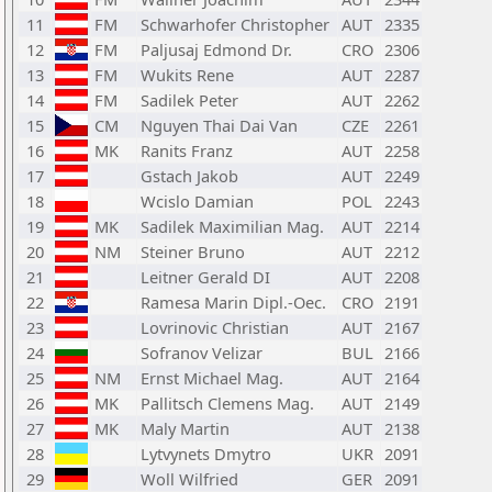
11
FM
Schwarhofer Christopher
AUT
2335
12
FM
Paljusaj Edmond Dr.
CRO
2306
13
FM
Wukits Rene
AUT
2287
14
FM
Sadilek Peter
AUT
2262
15
CM
Nguyen Thai Dai Van
CZE
2261
16
MK
Ranits Franz
AUT
2258
17
Gstach Jakob
AUT
2249
18
Wcislo Damian
POL
2243
19
MK
Sadilek Maximilian Mag.
AUT
2214
20
NM
Steiner Bruno
AUT
2212
21
Leitner Gerald DI
AUT
2208
22
Ramesa Marin Dipl.-Oec.
CRO
2191
23
Lovrinovic Christian
AUT
2167
24
Sofranov Velizar
BUL
2166
25
NM
Ernst Michael Mag.
AUT
2164
26
MK
Pallitsch Clemens Mag.
AUT
2149
27
MK
Maly Martin
AUT
2138
28
Lytvynets Dmytro
UKR
2091
29
Woll Wilfried
GER
2091