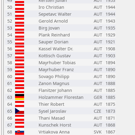
49
Kersten Julian
AUT
1953
50
Iro Christian
AUT
1944
51
Sepetavc Walter
AUT
1944
52
Gerold Arnold
AUT
1943
53
Birg Jovan
AUT
1935
54
Plank Reinhard
AUT
1929
55
Sauper Dorian
AUT
1921
56
Kassel Walter Dr.
AUT
1908
57
Kottisch Gustav
AUT
1903
58
Mayrhuber Tobias
AUT
1894
59
Mayrhuber Franz
AUT
1890
60
Sovago Philipp
AUT
1890
61
Zanon Magnus
AUT
1888
62
Flanitzer Johann
AUT
1885
63
Holzammer Florestan
GER
1885
64
Thier Robert
AUT
1875
65
Sysel Jaroslav
CZE
1873
66
Thani Masad
AUT
1871
67
Kunschek Horst
AUT
1868
68
Vrtiakova Anna
SVK
1867