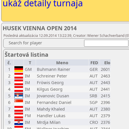
ukáž detaily turnaja
HUSEK VIENNA OPEN 2014
Posledná aktualizácia 12.09.2014 13:22:39, Creator: Wiener Schachverband (El
Search for player
Štartová listina
č.
T
Meno
FED
Elo
1
GM
Buhmann Rainer
GER
2601
2
IM
Schreiner Peter
AUT
2463
3
IM
Fröwis Georg
AUT
2443
4
IM
Kilgus Georg
AUT
2441
5
IM
Jovanovic Dusan
SRB
2415
6
IM
Fernandez Daniel
SGP
2396
7
IM
Mahdy Khaled
AUT
2380
8
FM
Handler Lukas
AUT
2379
9
IM
Mrdja Milan
CRO
2376
10
FM
Wallner Joachim
AUT
2344