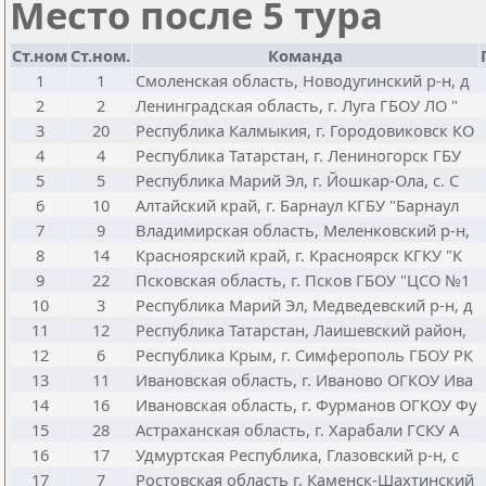
Место после 5 тура
Ст.ном
Ст.ном.
Команда
1
1
Смоленская область, Новодугинский р-н, д
2
2
Ленинградская область, г. Луга ГБОУ ЛО "
3
20
Республика Калмыкия, г. Городовиковск КО
4
4
Республика Татарстан, г. Лениногорск ГБУ
5
5
Республика Марий Эл, г. Йошкар-Ола, с. С
6
10
Алтайский край, г. Барнаул КГБУ "Барнаул
7
9
Владимирская область, Меленковский р-н,
8
14
Красноярский край, г. Красноярск КГКУ "К
9
22
Псковская область, г. Псков ГБОУ "ЦСО №1
10
3
Республика Марий Эл, Медведевский р-н, д
11
12
Республика Татарстан, Лаишевский район,
12
6
Республика Крым, г. Симферополь ГБОУ РК
13
11
Ивановская область, г. Иваново ОГКОУ Ива
14
16
Ивановская область, г. Фурманов ОГКОУ Фу
15
28
Астраханская область, г. Харабали ГСКУ А
16
17
Удмуртская Республика, Глазовский р-н, с
17
7
Ростовская область г. Каменск-Шахтинский