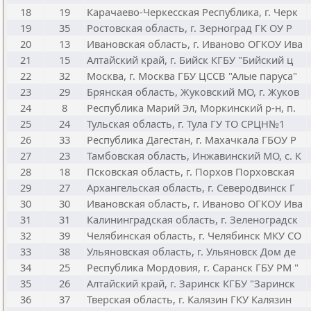
18
19
Карачаево-Черкесская Республика, г. Черк
19
35
Ростовская область, г. Зерноград ГК ОУ Р
20
13
Ивановская область, г. Иваново ОГКОУ Ива
21
15
Алтайский край, г. Бийск КГБУ "Бийский ц
22
32
Москва, г. Москва ГБУ ЦССВ "Алые паруса"
23
29
Брянская область, Жуковский МО, г. Жуков
24
8
Республика Марий Эл, Моркинский р-н, п.
25
24
Тульская область, г. Тула ГУ ТО СРЦН№1
26
33
Республика Дагестан, г. Махачкала ГБОУ Р
27
23
Тамбовская область, Инжавинский МО, с. К
28
18
Псковская область, г. Порхов Порховская
29
27
Архангельская область, г. Северодвинск Г
30
30
Ивановская область, г. Иваново ОГКОУ Ива
31
31
Калининградская область, г. Зеленоградск
32
39
Челябинская область, г. Челябинск МКУ СО
33
38
Ульяновская область, г. Ульяновск Дом де
34
25
Республика Мордовия, г. Саранск ГБУ РМ "
35
26
Алтайский край, г. Заринск КГБУ "Заринск
36
37
Тверская область, г. Калязин ГКУ Калязин