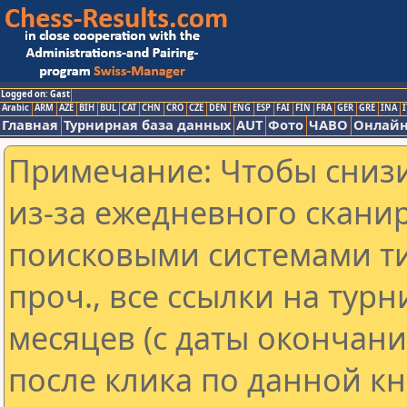
Logged on: Gast
Arabic
ARM
AZE
BIH
BUL
CAT
CHN
CRO
CZE
DEN
ENG
ESP
FAI
FIN
FRA
GER
GRE
INA
I
Главная
Турнирная база данных
AUT
Фото
ЧАВО
Онлайн
Примечание: Чтобы снизи
из-за ежедневного скани
поисковыми системами ти
проч., все ссылки на тур
месяцев (с даты окончан
после клика по данной кн