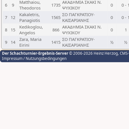
Matthaiou,
ΑΚΑΔΗΜΙΑ ΣΚΑΚΙ Ν.
6
9
1735
0
0 - 
Theodoros
ΨΥΧΙΚΟΥ
Kakaletris,
ΣΟ ΠΑΓΚΡΑΤΙΟΥ-
7
12
1565
0
0 - 
Panagiotis
ΚΑΙΣΑΡΙΑΝΗΣ
Kedikoglou,
ΑΚΑΔΗΜΙΑ ΣΚΑΚΙ Ν.
8
15
866
0
1
Angelos
ΨΥΧΙΚΟΥ
Zara, Maria
ΣΟ ΠΑΓΚΡΑΤΙΟΥ-
9
14
1415
½
½
Eirini
ΚΑΙΣΑΡΙΑΝΗΣ
Der Schachturnier-Ergebnis-Server
© 2006-2026 Heinz Herzog
, CMS
Impressum / Nutzungsbedingungen