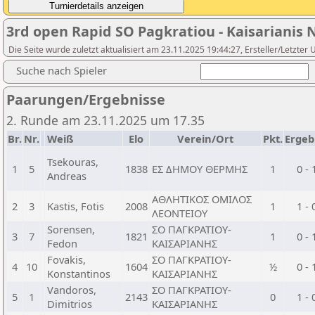
3rd open Rapid SO Pagkratiou - Kaisarianis 
Die Seite wurde zuletzt aktualisiert am 23.11.2025 19:44:27, Ersteller/Letzter
Suche nach Spieler
Paarungen/Ergebnisse
2. Runde am 23.11.2025 um 17.35
Br.
Nr.
Weiß
Elo
Verein/Ort
Pkt.
Ergeb
Tsekouras,
1
5
1838
ΕΣ ΔΗΜΟΥ ΘΕΡΜΗΣ
1
0 - 
Andreas
ΑΘΛΗΤΙΚΟΣ ΟΜΙΛΟΣ
2
3
Kastis, Fotis
2008
1
1 - 
ΛΕΟΝΤΕΙΟΥ
Sorensen,
ΣΟ ΠΑΓΚΡΑΤΙΟΥ-
3
7
1821
1
0 - 
Fedon
ΚΑΙΣΑΡΙΑΝΗΣ
Fovakis,
ΣΟ ΠΑΓΚΡΑΤΙΟΥ-
4
10
1604
½
0 - 
Konstantinos
ΚΑΙΣΑΡΙΑΝΗΣ
Vandoros,
ΣΟ ΠΑΓΚΡΑΤΙΟΥ-
5
1
2143
0
1 - 
Dimitrios
ΚΑΙΣΑΡΙΑΝΗΣ