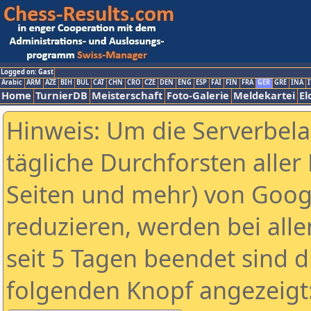
Logged on: Gast
Arabic
ARM
AZE
BIH
BUL
CAT
CHN
CRO
CZE
DEN
ENG
ESP
FAI
FIN
FRA
GER
GRE
INA
I
Home
TurnierDB
Meisterschaft
Foto-Galerie
Meldekartei
El
Hinweis: Um die Serverbel
tägliche Durchforsten aller 
Seiten und mehr) von Goog
reduzieren, werden bei alle
seit 5 Tagen beendet sind d
folgenden Knopf angezeigt