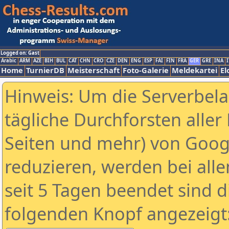
Logged on: Gast
Arabic
ARM
AZE
BIH
BUL
CAT
CHN
CRO
CZE
DEN
ENG
ESP
FAI
FIN
FRA
GER
GRE
INA
I
Home
TurnierDB
Meisterschaft
Foto-Galerie
Meldekartei
El
Hinweis: Um die Serverbel
tägliche Durchforsten aller 
Seiten und mehr) von Goog
reduzieren, werden bei alle
seit 5 Tagen beendet sind d
folgenden Knopf angezeigt