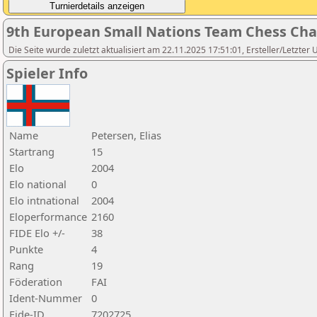
9th European Small Nations Team Chess Ch
Die Seite wurde zuletzt aktualisiert am 22.11.2025 17:51:01, Ersteller/Letzter U
Spieler Info
Name
Petersen, Elias
Startrang
15
Elo
2004
Elo national
0
Elo intnational
2004
Eloperformance
2160
FIDE Elo +/-
38
Punkte
4
Rang
19
Föderation
FAI
Ident-Nummer
0
Fide-ID
7202725