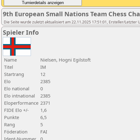
9th European Small Nations Team Chess Ch
Die Seite wurde zuletzt aktualisiert am 22.11.2025 17:51:01, Ersteller/Letzter U
Spieler Info
Name
Nielsen, Hogni Egilstoft
Titel
IM
Startrang
12
Elo
2385
Elo national
0
Elo intnational
2385
Eloperformance
2371
FIDE Elo +/-
1,6
Punkte
6,5
Rang
5
Föderation
FAI
Ident-Nummer
0