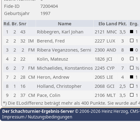
Fide-ID
7200404
Geburtsjahr
1997
Rd.
Br.
Snr
Name
Elo
Land
Pkt.
Erg.
1
2
43
Ribbegren, Karl Johan
2121
MNC
3,5
1
2
2
32
IM
Berend, Fred
2227
LUX
3
1
3
2
2
FM
Ribera Veganzones, Serni
2300
AND
8
0
4
2
22
Kolin, Mateusz
1826
JCI
0
1
6
2
7
FM
Michaelides, Konstantinos
2245
CYP
7
½
7
2
28
CM
Heron, Andrew
2065
LIE
4
1
8
1
16
Holland, Christopher
2068
GCI
2,5
1
9
2
37
CM
Pace, Colin
2106
MLT
3,5
1
*) Die ELodifferenz beträgt mehr als 400 Punkte. Sie wurde auf 
Der Schachturnier-Ergebnis-Server
© 2006-2026 Heinz Herzog
, CMS
Impressum / Nutzungsbedingungen