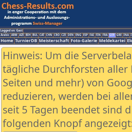
Logged on: Gast
Arabic
ARM
AZE
BIH
BUL
CAT
CHN
CRO
CZE
DEN
ENG
ESP
FAI
FIN
FRA
GER
GRE
INA
I
Home
TurnierDB
Meisterschaft
Foto-Galerie
Meldekartei
El
Hinweis: Um die Serverbel
tägliche Durchforsten aller 
Seiten und mehr) von Goog
reduzieren, werden bei alle
seit 5 Tagen beendet sind d
folgenden Knopf angezeigt