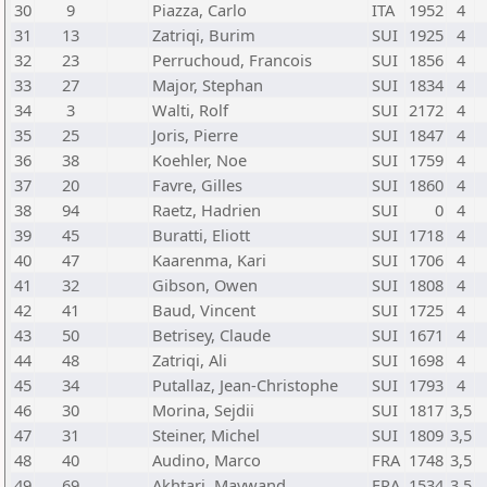
30
9
Piazza, Carlo
ITA
1952
4
31
13
Zatriqi, Burim
SUI
1925
4
32
23
Perruchoud, Francois
SUI
1856
4
33
27
Major, Stephan
SUI
1834
4
34
3
Walti, Rolf
SUI
2172
4
35
25
Joris, Pierre
SUI
1847
4
36
38
Koehler, Noe
SUI
1759
4
37
20
Favre, Gilles
SUI
1860
4
38
94
Raetz, Hadrien
SUI
0
4
39
45
Buratti, Eliott
SUI
1718
4
40
47
Kaarenma, Kari
SUI
1706
4
41
32
Gibson, Owen
SUI
1808
4
42
41
Baud, Vincent
SUI
1725
4
43
50
Betrisey, Claude
SUI
1671
4
44
48
Zatriqi, Ali
SUI
1698
4
45
34
Putallaz, Jean-Christophe
SUI
1793
4
46
30
Morina, Sejdii
SUI
1817
3,5
47
31
Steiner, Michel
SUI
1809
3,5
48
40
Audino, Marco
FRA
1748
3,5
49
69
Akhtari, Maywand
FRA
1534
3,5