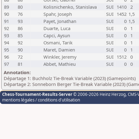
89
80
Kolisnichenko, Stanislava
SUI
1410
2
90
76
Spahr, Joseph
SUI
1452
1,5
91
93
Payet, Jonathan
SUI
0
1,5
92
86
Duarte, Luca
SUI
0
1
93
85
Capci, Aysun
SUI
0
1
94
92
Osmani, Tarik
SUI
0
1
95
90
Maret, Damien
SUI
0
1
96
72
Winkler, Jeremy
SUI
1512
0
97
81
Abbet, Mathieu
SUI
0
0
Annotation:
Départage 1: Buchholz Tie-Break Variable (2023) (Gamepoints)
Départage 2: Sonneborn Berger Tie-Break Variable (2023) (Gam
Chess-Tournament-Results-Server
© 2006-2026 Heinz Herzog
, CMS-
mentions légales / conditions d'utilisation