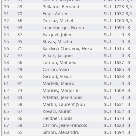
50
43
Pellaton, Fernand
SUI
1723
3,5
51
70
Eggs, Adrien
SUI
1532
3,5
52
36
Dorsaz, Michel
SUI
1760
3,5
53
63
Leuenberger, Bruno
SUI
1599
3
54
87
Farquet, Julien
SUI
0
3
55
95
Stuyts, Mischa
SUI
0
3
56
71
Sardyga Chevieux, Heka
SUI
1515
3
57
97
Villars, Jacques
SUI
0
3
58
56
Lamon, Mathieu
SUI
1637
3
59
49
Carron, Yvan
SUI
1685
3
60
55
Giroud, Alexis
SUI
1638
3
61
91
Martelli, Mauro
SUI
0
3
62
74
Mourey, Marjorie
SUI
1509
3
63
83
Arlettaz, Jean-Louis
SUI
0
3
64
58
Martin, Laurent (Sui)
SUI
1631
3
65
67
Kovaci, Murat
SUI
1552
3
66
66
Heldner, Louis
SUI
1570
3
67
59
Carron, Jean-Francois
SUI
1623
3
68
65
Simon, Alexandru
SUI
1594
3