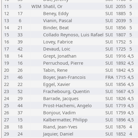
11
5
WIM
Shatil, Or
SUI
2055
5
12
17
Beney, Eddy
SUI
1885
5
13
6
Vianin, Pascal
SUI
2039
5
14
21
Binder, Beat
SUI
1856
5
15
33
Collado Reynoso, Luis Rafael
SUI
1807
5
16
39
Lovey, Fabrice
SUI
1752
5
17
42
Devaud, Loic
SUI
1725
5
18
14
Grept, Jonathan
SUI
1916
4,5
19
16
Perruchoud, Pierre
SUI
1892
4,5
20
26
Tabin, Rene
SUI
1842
4,5
21
46
Boyer, Jean-Francois
FRA
1715
4,5
22
22
Eggel, Xavier
SUI
1856
4,5
23
52
Frachebourg, Quentin
SUI
1667
4,5
24
29
Barrade, Jacques
SUI
1826
4,5
25
44
Prost-Hachemi, Angelo
SUI
1719
4,5
26
37
Bonjour, Vadim
SUI
1759
4,5
27
15
Kalbermatter, Philipp
SUI
1896
4,5
28
18
Riand, Jean-Yves
SUI
1876
4
29
24
Jaquier, Daniel
SUI
1852
4