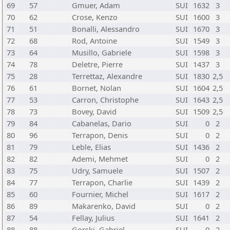
69
57
Gmuer, Adam
SUI
1632
3
70
62
Crose, Kenzo
SUI
1600
3
71
51
Bonalli, Alessandro
SUI
1670
3
72
68
Rod, Antoine
SUI
1549
3
73
64
Musillo, Gabriele
SUI
1598
3
74
78
Deletre, Pierre
SUI
1437
3
75
28
Terrettaz, Alexandre
SUI
1830
2,5
76
61
Bornet, Nolan
SUI
1604
2,5
77
53
Carron, Christophe
SUI
1643
2,5
78
73
Bovey, David
SUI
1509
2,5
79
84
Cabanelas, Dario
SUI
0
2
80
96
Terrapon, Denis
SUI
0
2
81
79
Leble, Elias
SUI
1436
2
82
82
Ademi, Mehmet
SUI
0
2
83
75
Udry, Samuele
SUI
1507
2
84
77
Terrapon, Charlie
SUI
1439
2
85
60
Fournier, Michel
SUI
1617
2
86
89
Makarenko, David
SUI
0
2
87
54
Fellay, Julius
SUI
1641
2
88
88
Gorski, Gabriel
SUI
0
2