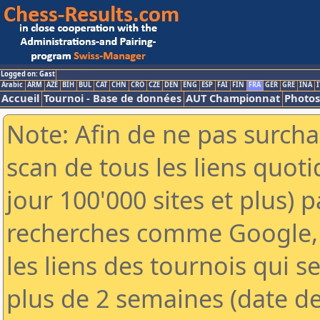
Logged on: Gast
Arabic
ARM
AZE
BIH
BUL
CAT
CHN
CRO
CZE
DEN
ENG
ESP
FAI
FIN
FRA
GER
GRE
INA
I
Accueil
Tournoi - Base de données
AUT Championnat
Photos
Note: Afin de ne pas surcha
scan de tous les liens quo
jour 100'000 sites et plus) 
recherches comme Google, 
les liens des tournois qui se
plus de 2 semaines (date de