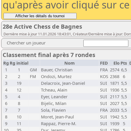
qu'après avoir cliqué sur c
28e Active Chess de Bagnes
Dernière mise à jour 11.01.2026 18:43:01, Créateur/Dernière mise à jour: Dor
Chercher un joueur
Classement final après 7 rondes
Rg
Rg initial
Nom
FED
Elo
Pts
D
1
1
GM
Bauer, Christian
FRA
2574
6,5
2
2
FM
Ondozi, Murtez
KOS
2368
6
3
19
Delacroix, Jean-Daniel
SUI
1871
5,5
4
12
Tcheau, Alain
SUI
1936
5,5
5
4
Eyer, Leander
SUI
2117
5,5
6
8
Bijelic, Milan
SUI
2027
5,5
7
7
Sola, Flavien
FRA
2033
5,5
8
10
Moret, Jean-Paul
SUI
1942
5,5
9
11
Rappaz, Pierre-M.
SUI
1939
5
10
35
Duc, Jeremy
SUI
1786
5