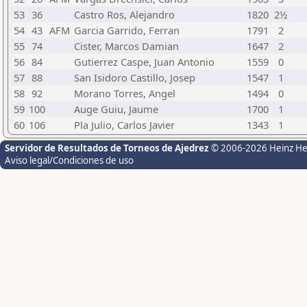
53
36
Castro Ros, Alejandro
1820
2½
54
43
AFM
Garcia Garrido, Ferran
1791
2
55
74
Cister, Marcos Damian
1647
2
56
84
Gutierrez Caspe, Juan Antonio
1559
0
57
88
San Isidoro Castillo, Josep
1547
1
58
92
Morano Torres, Angel
1494
0
59
100
Auge Guiu, Jaume
1700
1
60
106
Pla Julio, Carlos Javier
1343
1
Servidor de Resultados de Torneos de Ajedrez
© 2006-2026 Heinz H
Aviso legal/Condiciones de uso