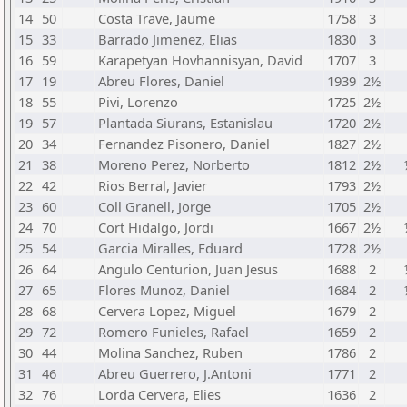
14
50
Costa Trave, Jaume
1758
3
15
33
Barrado Jimenez, Elias
1830
3
16
59
Karapetyan Hovhannisyan, David
1707
3
17
19
Abreu Flores, Daniel
1939
2½
18
55
Pivi, Lorenzo
1725
2½
19
57
Plantada Siurans, Estanislau
1720
2½
20
34
Fernandez Pisonero, Daniel
1827
2½
21
38
Moreno Perez, Norberto
1812
2½
22
42
Rios Berral, Javier
1793
2½
23
60
Coll Granell, Jorge
1705
2½
24
70
Cort Hidalgo, Jordi
1667
2½
25
54
Garcia Miralles, Eduard
1728
2½
26
64
Angulo Centurion, Juan Jesus
1688
2
27
65
Flores Munoz, Daniel
1684
2
28
68
Cervera Lopez, Miguel
1679
2
29
72
Romero Funieles, Rafael
1659
2
30
44
Molina Sanchez, Ruben
1786
2
31
46
Abreu Guerrero, J.Antoni
1771
2
32
76
Lorda Cervera, Elies
1636
2