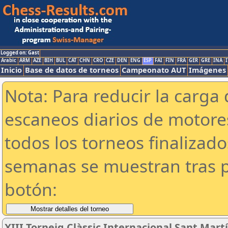
Logged on: Gast
Arabic
ARM
AZE
BIH
BUL
CAT
CHN
CRO
CZE
DEN
ENG
ESP
FAI
FIN
FRA
GER
GRE
INA
I
Inicio
Base de datos de torneos
Campeonato AUT
Imágenes
Nota: Para reducir la carga 
escaneos diarios de motor
todos los torneos finalizad
semanas se muestran tras p
botón:
XIII Torneig Clàssic Internacional Sant Mart