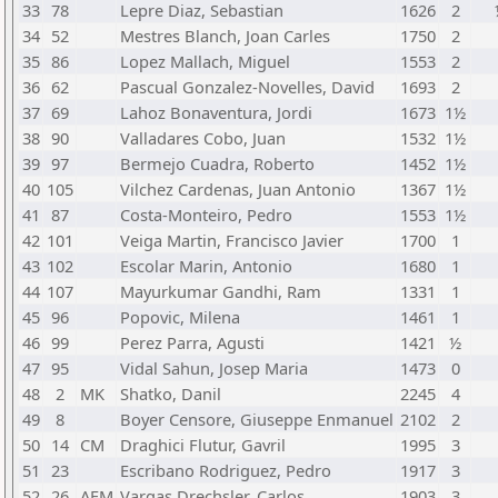
33
78
Lepre Diaz, Sebastian
1626
2
34
52
Mestres Blanch, Joan Carles
1750
2
35
86
Lopez Mallach, Miguel
1553
2
36
62
Pascual Gonzalez-Novelles, David
1693
2
37
69
Lahoz Bonaventura, Jordi
1673
1½
38
90
Valladares Cobo, Juan
1532
1½
39
97
Bermejo Cuadra, Roberto
1452
1½
40
105
Vilchez Cardenas, Juan Antonio
1367
1½
41
87
Costa-Monteiro, Pedro
1553
1½
42
101
Veiga Martin, Francisco Javier
1700
1
43
102
Escolar Marin, Antonio
1680
1
44
107
Mayurkumar Gandhi, Ram
1331
1
45
96
Popovic, Milena
1461
1
46
99
Perez Parra, Agusti
1421
½
47
95
Vidal Sahun, Josep Maria
1473
0
48
2
MK
Shatko, Danil
2245
4
49
8
Boyer Censore, Giuseppe Enmanuel
2102
2
50
14
CM
Draghici Flutur, Gavril
1995
3
51
23
Escribano Rodriguez, Pedro
1917
3
52
26
AFM
Vargas Drechsler, Carlos
1903
3