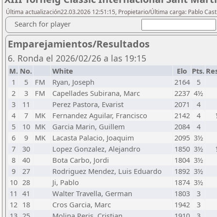
Última actualización22.03.2026 12:51:15, Propietario/Última carga: Pablo Casti
Search for player
Emparejamientos/Resultados
6. Ronda el 2026/02/26 a las 19:15
M.
No.
White
Elo
Pts.
Re
1
5
FM
Ryan, Joseph
2164
5
2
3
FM
Capellades Subirana, Marc
2237
4½
3
11
Perez Pastora, Evarist
2071
4
4
7
MK
Fernandez Aguilar, Francisco
2142
4
5
10
MK
Garcia Marin, Guillem
2084
4
6
9
MK
Lacasta Palacio, Joaquim
2095
3½
7
30
Lopez Gonzalez, Alejandro
1850
3½
8
40
Bota Carbo, Jordi
1804
3½
9
27
Rodriguez Mendez, Luis Eduardo
1892
3½
10
28
Ji, Pablo
1874
3½
11
41
Walter Travella, German
1803
3
12
18
Cros Garcia, Marc
1942
3
13
25
Molina Peris, Cristian
1910
3