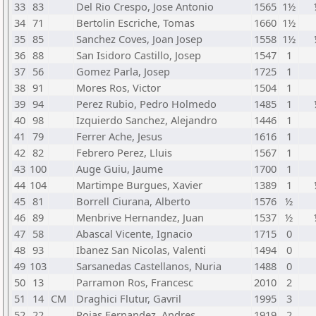
33
83
Del Rio Crespo, Jose Antonio
1565
1½
34
71
Bertolin Escriche, Tomas
1660
1½
35
85
Sanchez Coves, Joan Josep
1558
1½
36
88
San Isidoro Castillo, Josep
1547
1
37
56
Gomez Parla, Josep
1725
1
38
91
Mores Ros, Victor
1504
1
39
94
Perez Rubio, Pedro Holmedo
1485
1
40
98
Izquierdo Sanchez, Alejandro
1446
1
41
79
Ferrer Ache, Jesus
1616
1
42
82
Febrero Perez, Lluis
1567
1
43
100
Auge Guiu, Jaume
1700
1
44
104
Martimpe Burgues, Xavier
1389
1
45
81
Borrell Ciurana, Alberto
1576
½
46
89
Menbrive Hernandez, Juan
1537
½
47
58
Abascal Vicente, Ignacio
1715
0
48
93
Ibanez San Nicolas, Valenti
1494
0
49
103
Sarsanedas Castellanos, Nuria
1488
0
50
13
Parramon Ros, Francesc
2010
2
51
14
CM
Draghici Flutur, Gavril
1995
3
52
22
Rojas Fernandez, Andres
1919
2