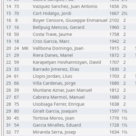
14
73
Vazquez Sanchez, Juan Antonio
1656
2½
15
70
Cort Hidalgo, Jordi
1667
2½
16
8
Boyer Censore, Giuseppe Enmanuel
2102
2
17
16
Bellpuig Mencos, Gerard
1960
2
18
50
Costa Trave, Jaume
1758
2
19
18
Cros Garcia, Marc
1942
2
20
24
MK
Vallbona Domingo, Joan
1915
2
21
29
Riera Danes, Manel
1872
2
22
59
Karapetyan Hovhannisyan, David
1707
2
23
33
Barrado Jimenez, Elias
1830
2
24
61
Llopis Jordan, Lluis
1703
2
25
66
Villa Cardenas, Jorge
1680
2
26
39
Muntane Aznar, Juan Manuel
1812
2
27
67
Cabrera Marmol, Manuel
1680
2
28
75
Usobiaga Ferrer, Enrique
1638
2
29
80
Giralt Garcia, Joaquin
1597
1½
30
45
Tortosa Moros, Joan
1776
1½
31
54
Garcia Miralles, Eduard
1728
1½
32
77
Miranda Serra, Josep
1634
1½