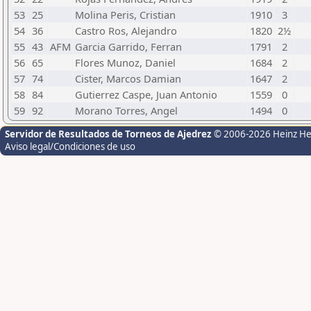
53
25
Molina Peris, Cristian
1910
3
54
36
Castro Ros, Alejandro
1820
2½
55
43
AFM
Garcia Garrido, Ferran
1791
2
56
65
Flores Munoz, Daniel
1684
2
57
74
Cister, Marcos Damian
1647
2
58
84
Gutierrez Caspe, Juan Antonio
1559
0
59
92
Morano Torres, Angel
1494
0
Servidor de Resultados de Torneos de Ajedrez
© 2006-2026 Heinz H
Aviso legal/Condiciones de uso