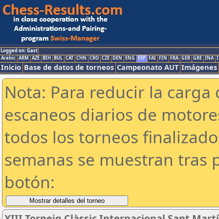
Logged on: Gast
Arabic
ARM
AZE
BIH
BUL
CAT
CHN
CRO
CZE
DEN
ENG
ESP
FAI
FIN
FRA
GER
GRE
INA
I
Inicio
Base de datos de torneos
Campeonato AUT
Imágenes
Nota: Para reducir la carga 
escaneos diarios de motor
todos los torneos finalizad
semanas se muestran tras p
botón:
XIII Torneig Clàssic Internacional Sant Mart