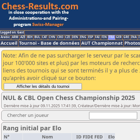
Logged on: Gast
Arabic
ARM
AZE
BIH
BUL
CAT
CHN
CRO
CZE
DEN
ENG
ESP
FAI
FIN
FRA
GER
GRE
INA
I
Accueil
Tournoi - Base de données
AUT Championnat
Photos
Note: Afin de ne pas surcharger le serveur par le sc
jour 100'000 sites et plus) par les moteurs de reche
liens des tournois qui se sont terminés il y a plus d
qu'après avoir cliqué sur ce bouton:
NUL & CBL Open Chess Championship 2025
Dernière mise à jour 09.11.2025 17:41:39, Créateur/Dernière mise à jour: Mon
Chercher un joueur
Rang initial par Elo
N°
Nom
ID FIDE
FED
Elo