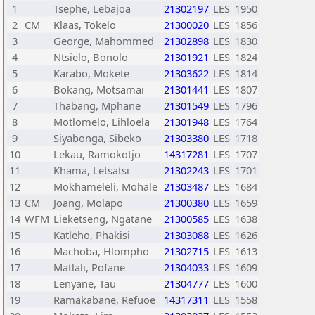
1
Tsephe, Lebajoa
21302197
LES
1950
2
CM
Klaas, Tokelo
21300020
LES
1856
3
George, Mahommed
21302898
LES
1830
4
Ntsielo, Bonolo
21301921
LES
1824
5
Karabo, Mokete
21303622
LES
1814
6
Bokang, Motsamai
21301441
LES
1807
7
Thabang, Mphane
21301549
LES
1796
8
Motlomelo, Lihloela
21301948
LES
1764
9
Siyabonga, Sibeko
21303380
LES
1718
10
Lekau, Ramokotjo
14317281
LES
1707
11
Khama, Letsatsi
21302243
LES
1701
12
Mokhameleli, Mohale
21303487
LES
1684
13
CM
Joang, Molapo
21300380
LES
1659
14
WFM
Lieketseng, Ngatane
21300585
LES
1638
15
Katleho, Phakisi
21303088
LES
1626
16
Machoba, Hlompho
21302715
LES
1613
17
Matlali, Pofane
21304033
LES
1609
18
Lenyane, Tau
21304777
LES
1600
19
Ramakabane, Refuoe
14317311
LES
1558