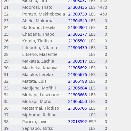
20
Moketa, Lira
21303037
LES
1552
21
Moorosi, Thato
21303436
LES
1470
22
Pontso, Makhebesela
21300739
LES
1453
23
Abele, Mokoma
21304840
LES
0
24
Batloung, Lesela
21304904
LES
0
25
Chaoane, Thabo
21305277
LES
0
26
Kotelo, Tlotliso
21305501
LES
0
27
Liteboho, Ntlama
21305439
LES
0
28
Litseho, Masentle
LES
0
29
Makatsa, Zachia
21303517
LES
0
30
Makheka, Khanya
21305692
LES
0
31
Maluke, Lereko
21305676
LES
0
32
Matata, Luis
21305188
LES
0
33
Matijane, Mofihli
21305684
LES
0
34
Mohapi, Litseoane
21305668
LES
0
35
Mohapi, Mpho
21305650
LES
0
36
Motsamai, Tlotliso
21305706
LES
0
37
Mphume, Refiloe
LES
0
38
Paricio, Javier
32018592
ESP
0
39
Sephapo, Tsitso
LES
0