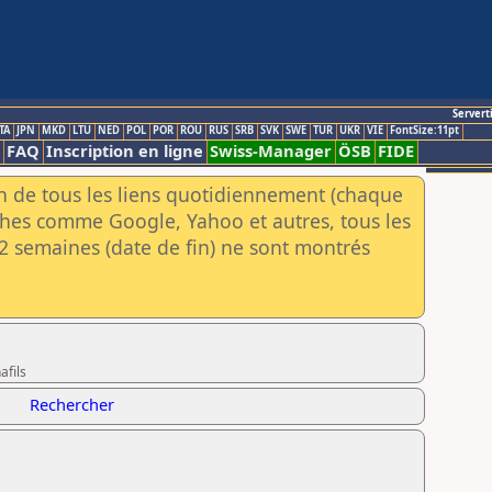
Servert
TA
JPN
MKD
LTU
NED
POL
POR
ROU
RUS
SRB
SVK
SWE
TUR
UKR
VIE
FontSize:11pt
FAQ
Inscription en ligne
Swiss-Manager
ÖSB
FIDE
an de tous les liens quotidiennement (chaque
rches comme Google, Yahoo et autres, tous les
e 2 semaines (date de fin) ne sont montrés
afils
Rechercher