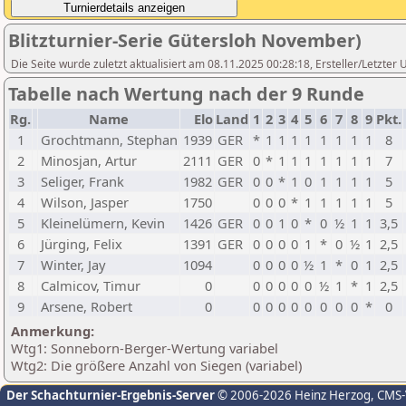
Blitzturnier-Serie Gütersloh November)
Die Seite wurde zuletzt aktualisiert am 08.11.2025 00:28:18, Ersteller/Letzte
Tabelle nach Wertung nach der 9 Runde
Rg.
Name
Elo
Land
1
2
3
4
5
6
7
8
9
Pkt.
1
Grochtmann, Stephan
1939
GER
*
1
1
1
1
1
1
1
1
8
2
Minosjan, Artur
2111
GER
0
*
1
1
1
1
1
1
1
7
3
Seliger, Frank
1982
GER
0
0
*
1
0
1
1
1
1
5
4
Wilson, Jasper
1750
0
0
0
*
1
1
1
1
1
5
5
Kleinelümern, Kevin
1426
GER
0
0
1
0
*
0
½
1
1
3,5
6
Jürging, Felix
1391
GER
0
0
0
0
1
*
0
½
1
2,5
7
Winter, Jay
1094
0
0
0
0
½
1
*
0
1
2,5
8
Calmicov, Timur
0
0
0
0
0
0
½
1
*
1
2,5
9
Arsene, Robert
0
0
0
0
0
0
0
0
0
*
0
Anmerkung:
Wtg1: Sonneborn-Berger-Wertung variabel
Wtg2: Die größere Anzahl von Siegen (variabel)
Der Schachturnier-Ergebnis-Server
© 2006-2026 Heinz Herzog
, CMS