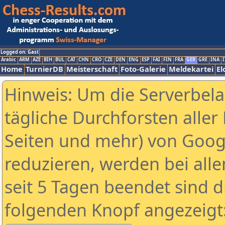
Logged on: Gast
Arabic
ARM
AZE
BIH
BUL
CAT
CHN
CRO
CZE
DEN
ENG
ESP
FAI
FIN
FRA
GER
GRE
INA
I
Home
TurnierDB
Meisterschaft
Foto-Galerie
Meldekartei
El
Hinweis: Um die Serverbel
tägliche Durchforsten aller 
Seiten und mehr) von Goog
reduzieren, werden bei alle
seit 5 Tagen beendet sind d
folgenden Knopf angezeigt