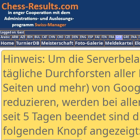
Logged on: Gast
Arabic
ARM
AZE
BIH
BUL
CAT
CHN
CRO
CZE
DEN
ENG
ESP
FAI
FIN
FRA
GER
GRE
INA
I
Home
TurnierDB
Meisterschaft
Foto-Galerie
Meldekartei
El
Hinweis: Um die Serverbel
tägliche Durchforsten aller 
Seiten und mehr) von Goog
reduzieren, werden bei alle
seit 5 Tagen beendet sind d
folgenden Knopf angezeigt