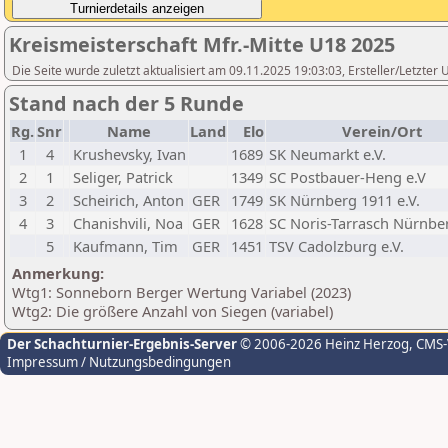
Kreismeisterschaft Mfr.-Mitte U18 2025
Die Seite wurde zuletzt aktualisiert am 09.11.2025 19:03:03, Ersteller/Letzte
Stand nach der 5 Runde
Rg.
Snr
Name
Land
Elo
Verein/Ort
1
4
Krushevsky, Ivan
1689
SK Neumarkt e.V.
2
1
Seliger, Patrick
1349
SC Postbauer-Heng e.V
3
2
Scheirich, Anton
GER
1749
SK Nürnberg 1911 e.V.
4
3
Chanishvili, Noa
GER
1628
SC Noris-Tarrasch Nürnbe
5
Kaufmann, Tim
GER
1451
TSV Cadolzburg e.V.
Anmerkung:
Wtg1: Sonneborn Berger Wertung Variabel (2023)
Wtg2: Die größere Anzahl von Siegen (variabel)
Der Schachturnier-Ergebnis-Server
© 2006-2026 Heinz Herzog
, CMS
Impressum / Nutzungsbedingungen