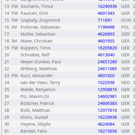
13
FM
Kocharin, Timur
16240936
GER
14
FM
Paulsen, Dirk
4601343
GER
15
FM
Szajbely, Zsigmond
711691
HUN
16
IM
Poltorak, Sebastian
1199498
POL
17
Müller, Sebastian
4626893
GER
18
IM
Maier, Christian
4601955
GER
19
FM
Küppers, Timo
16205820
GER
20
Schnabel, Ralf
4613040
GER
21
Meyer-Dunker, Paul
24657280
GER
22
Ahlberg, Matthias
24611085
GER
23
FM
Kurz, Alexander
4601920
GER
24
van der Veen, Terry
1022938
NED
25
Melde, Benjamin
12958816
GER
26
Piz, Maxim,Dr.
24602981
GER
27
Böttcher, Patrick
24606383
GER
28
Bolk, Matthias
12977616
GER
29
Klühs, Gustaf
16228936
GER
30
Heyme, Sibylle
4624084
GER
31
Bender, Felix
16215656
GER