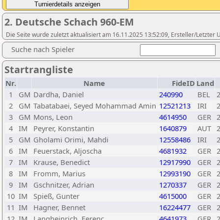
2. Deutsche Schach 960-EM
Die Seite wurde zuletzt aktualisiert am 16.11.2025 13:52:09, Ersteller/Letzte
Suche nach Spieler
Startrangliste
Nr.
Name
FideID
Land
1
GM
Dardha, Daniel
240990
BEL
2
GM
Tabatabaei, Seyed Mohammad Amin
12521213
IRI
3
GM
Mons, Leon
4614950
GER
4
IM
Peyrer, Konstantin
1640879
AUT
5
GM
Gholami Orimi, Mahdi
12558486
IRI
6
IM
Feuerstack, Aljoscha
4681932
GER
7
IM
Krause, Benedict
12917990
GER
8
IM
Fromm, Marius
12993190
GER
9
IM
Gschnitzer, Adrian
1270337
GER
10
IM
Spieß, Gunter
4615000
GER
11
IM
Hagner, Bennet
16224477
GER
12
IM
Langheinrich, Ferenc
4641973
GER