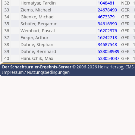
32
Hematyar, Fardin
1048481
NED
33
Ziems, Michael
24678490
GER
34
Glienke, Michael
4673379
GER
35
Schäfer, Benjamin
34616390
GER
36
Weinhart, Pascal
16202376
GER
37
Fieger, Arthur
16242718
GER
38
Dähne, Stephan
34687548
GER
39
Dähne, Bernhard
533058989
GER
40
Hanuschik, Max
533054037
GER
Der Schachturnier-Ergebnis-Server
© 2006-2026 Heinz Herzog
, CMS
Impressum / Nutzungsbedingungen