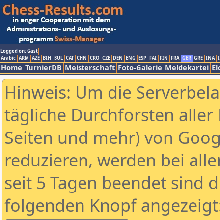
Logged on: Gast
Arabic
ARM
AZE
BIH
BUL
CAT
CHN
CRO
CZE
DEN
ENG
ESP
FAI
FIN
FRA
GER
GRE
INA
I
Home
TurnierDB
Meisterschaft
Foto-Galerie
Meldekartei
El
Hinweis: Um die Serverbel
tägliche Durchforsten aller 
Seiten und mehr) von Goog
reduzieren, werden bei alle
seit 5 Tagen beendet sind d
folgenden Knopf angezeigt