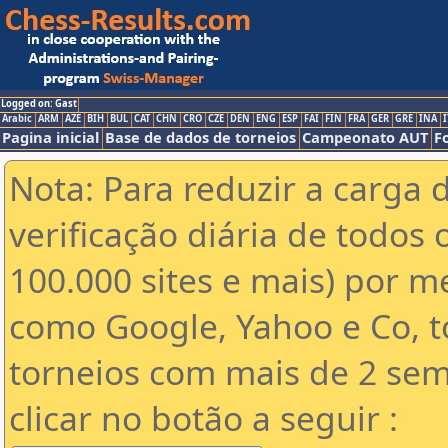
Logged on: Gast
Arabic
ARM
AZE
BIH
BUL
CAT
CHN
CRO
CZE
DEN
ENG
ESP
FAI
FIN
FRA
GER
GRE
INA
I
Pagina inicial
Base de dados de torneios
Campeonato AUT
F
Nota: Para reduzir a carga 
verificação diária de todos 
100.000 sites e mais) por 
como Google, Yahoo e Co, t
torneios com mais de 2 sem
clicar no botão a seguir :