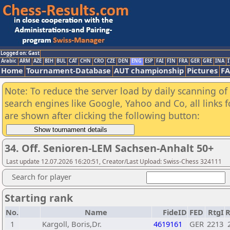
Logged on: Gast
Arabic
ARM
AZE
BIH
BUL
CAT
CHN
CRO
CZE
DEN
ENG
ESP
FAI
FIN
FRA
GER
GRE
INA
I
Home
Tournament-Database
AUT championship
Pictures
F
Note: To reduce the server load by daily scanning of a
search engines like Google, Yahoo and Co, all links 
are shown after clicking the following button:
34. Off. Senioren-LEM Sachsen-Anhalt 50+
Last update 12.07.2026 16:20:51, Creator/Last Upload: Swiss-Chess 324111
Search for player
Starting rank
No.
Name
FideID
FED
RtgI
1
Kargoll, Boris,Dr.
4619161
GER
2213