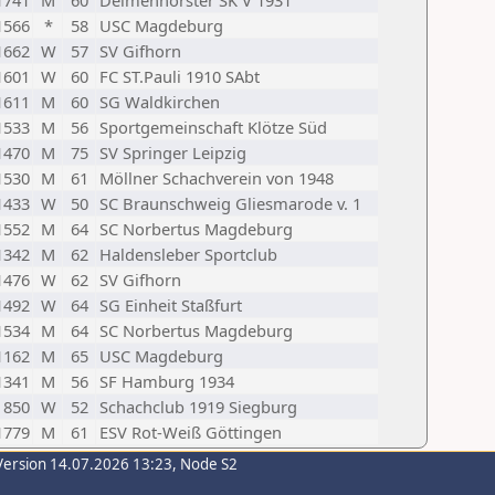
1741
M
60
Delmenhorster SK V 1931
1566
*
58
USC Magdeburg
1662
W
57
SV Gifhorn
1601
W
60
FC ST.Pauli 1910 SAbt
1611
M
60
SG Waldkirchen
1533
M
56
Sportgemeinschaft Klötze Süd
1470
M
75
SV Springer Leipzig
1530
M
61
Möllner Schachverein von 1948
1433
W
50
SC Braunschweig Gliesmarode v. 1
1552
M
64
SC Norbertus Magdeburg
1342
M
62
Haldensleber Sportclub
1476
W
62
SV Gifhorn
1492
W
64
SG Einheit Staßfurt
1534
M
64
SC Norbertus Magdeburg
1162
M
65
USC Magdeburg
1341
M
56
SF Hamburg 1934
850
W
52
Schachclub 1919 Siegburg
1779
M
61
ESV Rot-Weiß Göttingen
Version 14.07.2026 13:23, Node S2