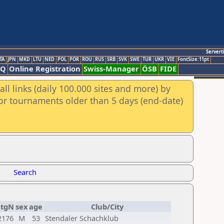
Servert
TA
JPN
MKD
LTU
NED
POL
POR
ROU
RUS
SRB
SVK
SWE
TUR
UKR
VIE
FontSize:11pt
AQ
Online Registration
Swiss-Manager
ÖSB
FIDE
ll links (daily 100.000 sites and more) by
for tournaments older than 5 days (end-date)
Search
RtgN
sex
age
Club/City
2176
M
53
Stendaler Schachklub