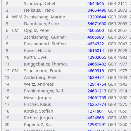
2
Schötzig, Detlef
4644646
GER
2111
3
Heikaus, Frank
34654496
GER
2073
4
WFM
Zschischang, Marine
13300644
GER
2068
5
Dannhauer, Frank
34671650
GER
2063
6
CM
Oppitz, Peter
4605500
GER
2057
7
Zschischang, Gunnar
4665988
GER
2057
8
Puschendorf, Steffen
4634322
GER
2043
9
Kiesel, Harald
4616014
GER
2028
10
Kurth, Uwe
12902055
GER
1982
11
Junggebauer, Thomas
24669482
GER
1977
12
CM
Schellmann, Frank
4669916
GER
1975
13
Anderberg, Peter
4639472
GER
1943
14
Weitz, Andreas
12914754
GER
1943
15
Frankenberger, Ralf
24631213
GER
1914
16
Meyer, Jürgen
24661759
GER
1890
17
Fischer, Klaus
16257774
GER
1875
18
Kottke, Steffen
1271801
GER
1859
19
Richter, Jürgen
4624866
GER
1852
20
Papenfuß, Kai
12981591
GER
1850