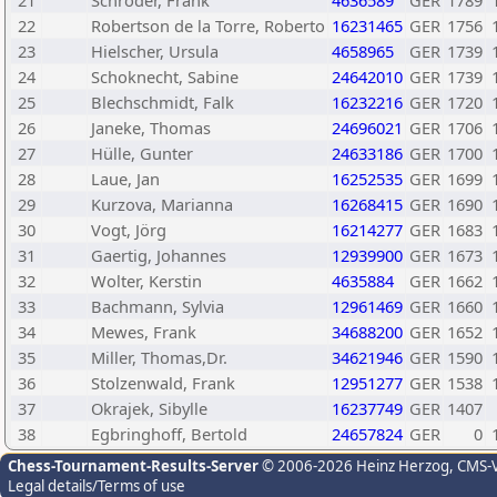
21
Schröder, Frank
4636589
GER
1789
22
Robertson de la Torre, Roberto
16231465
GER
1756
23
Hielscher, Ursula
4658965
GER
1739
24
Schoknecht, Sabine
24642010
GER
1739
25
Blechschmidt, Falk
16232216
GER
1720
26
Janeke, Thomas
24696021
GER
1706
27
Hülle, Gunter
24633186
GER
1700
28
Laue, Jan
16252535
GER
1699
29
Kurzova, Marianna
16268415
GER
1690
30
Vogt, Jörg
16214277
GER
1683
31
Gaertig, Johannes
12939900
GER
1673
32
Wolter, Kerstin
4635884
GER
1662
33
Bachmann, Sylvia
12961469
GER
1660
34
Mewes, Frank
34688200
GER
1652
35
Miller, Thomas,Dr.
34621946
GER
1590
36
Stolzenwald, Frank
12951277
GER
1538
37
Okrajek, Sibylle
16237749
GER
1407
38
Egbringhoff, Bertold
24657824
GER
0
Chess-Tournament-Results-Server
© 2006-2026 Heinz Herzog
, CMS-
Legal details/Terms of use