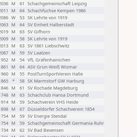
2036
M
61
Schachgemeinschaft Leipzig
2011
M
64
Schachfüchse Kempen 1986
2086
W
53
SK Lehrte von 1919
2063
M
64
SV Einheit Halberstadt
2019
M
63
SV Gifhorn
2009
M
58
SK Lehrte von 1919
2013
M
63
SV 1861 Liebschwitz
2087
M
59
SV Laatzen
1952
M
54
VfL Gräfenhainichen
1861
M
64
ASV Grün-Weiß Wismar
1960
M
55
PostTurnSportVerein Halle
1865
*
58
SK Marmstorf GW Harburg
1846
M
61
SV Rochade Magdeburg
1748
M
63
Schachclub Hansa Dortmund
1914
M
59
Schachverein VHS Heide
1898
M
67
Düsseldorfer Schachverein 1854
1754
M
59
SV Energie Stendal
1754
M
59
Schachgemeinschaft Germania Ruhr
1734
M
62
SV Bad Bevensen