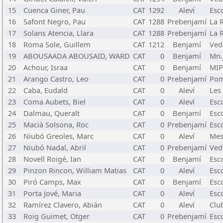
15
Cuenca Giner, Pau
CAT
1292
Aleví
Esc
16
Safont Negro, Pau
CAT
1288
Prebenjamí
La 
17
Solans Atencia, Llara
CAT
1288
Prebenjamí
La 
18
Roma Sole, Guillem
CAT
1212
Benjamí
Ved
19
ABOUSAADA ABOUSAID, WARD
CAT
0
Benjamí
Mn.
20
Achour, Israa
CAT
0
Benjamí
MIP
21
Arango Castro, Leo
CAT
0
Prebenjamí
Pom
22
Caba, Eudald
CAT
0
Aleví
Les 
23
Coma Aubets, Biel
CAT
0
Aleví
Esc
24
Dalmau, Queralt
CAT
0
Benjamí
Esc
25
Macià Solsona, Roc
CAT
0
Prebenjamí
Esc
26
Niubó Greoles, Marc
CAT
0
Aleví
Mes
27
Niubó Nadal, Abril
CAT
0
Prebenjamí
Ved
28
Novell Roigé, Ian
CAT
0
Benjamí
Esc
29
Pinzon Rincon, William Matias
CAT
0
Aleví
Esco
30
Piró Camps, Max
CAT
0
Benjamí
Esc
31
Porta Jové, Maria
CAT
0
Aleví
Esc
32
Ramírez Clavero, Abián
CAT
0
Aleví
Clu
33
Roig Guimet, Otger
CAT
0
Prebenjamí
Esco