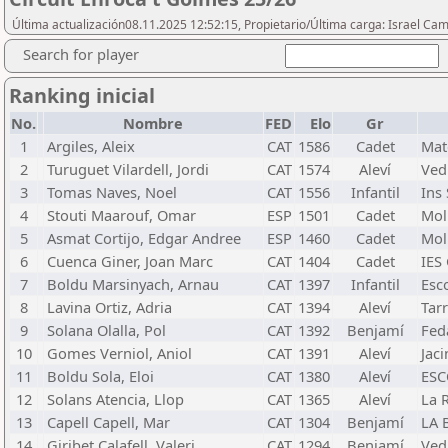
Última actualización08.11.2025 12:52:15, Propietario/Última carga: Israel Ca
Search for player
Ranking inicial
No.
Nombre
FED
Elo
Gr
1
Argiles, Aleix
CAT
1586
Cadet
Mat
2
Turuguet Vilardell, Jordi
CAT
1574
Aleví
Ved
3
Tomas Naves, Noel
CAT
1556
Infantil
Ins
4
Stouti Maarouf, Omar
ESP
1501
Cadet
Moll
5
Asmat Cortijo, Edgar Andree
ESP
1460
Cadet
Moll
6
Cuenca Giner, Joan Marc
CAT
1404
Cadet
IES
7
Boldu Marsinyach, Arnau
CAT
1397
Infantil
Esc
8
Lavina Ortiz, Adria
CAT
1394
Aleví
Tarr
9
Solana Olalla, Pol
CAT
1392
Benjamí
Fed
10
Gomes Verniol, Aniol
CAT
1391
Aleví
Jac
11
Boldu Sola, Eloi
CAT
1380
Aleví
ESC
12
Solans Atencia, Llop
CAT
1365
Aleví
La 
13
Capell Capell, Mar
CAT
1304
Benjamí
LA 
14
Giribet Calafell, Valeri
CAT
1294
Benjamí
Ved