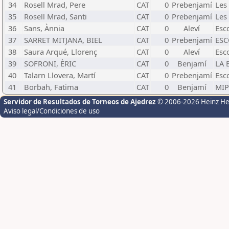
34
Rosell Mrad, Pere
CAT
0
Prebenjamí
Les
35
Rosell Mrad, Santi
CAT
0
Prebenjamí
Les
36
Sans, Ànnia
CAT
0
Aleví
Esc
37
SARRET MITJANA, BIEL
CAT
0
Prebenjamí
ESC
38
Saura Arqué, Llorenç
CAT
0
Aleví
Esc
39
SOFRONI, ÈRIC
CAT
0
Benjamí
LA 
40
Talarn Llovera, Martí
CAT
0
Prebenjamí
Esc
41
Borbah, Fatima
CAT
0
Benjamí
MIP
Servidor de Resultados de Torneos de Ajedrez
© 2006-2026 Heinz H
Aviso legal/Condiciones de uso