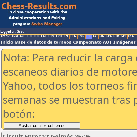
Logged on: Gast
Arabic
ARM
AZE
BIH
BUL
CAT
CHN
CRO
CZE
DEN
ENG
ESP
FAI
FIN
FRA
GER
GRE
INA
I
Inicio
Base de datos de torneos
Campeonato AUT
Imágenes
Nota: Para reducir la carga 
escaneos diarios de motor
Yahoo, todos los torneos f
semanas se muestran tras p
botón:
Circuit Enroca't Golmés 25/26