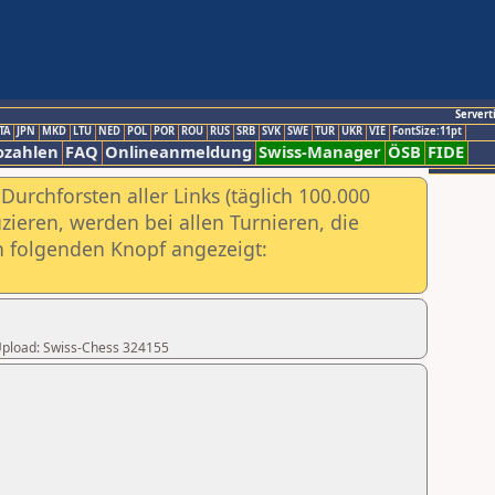
Servert
TA
JPN
MKD
LTU
NED
POL
POR
ROU
RUS
SRB
SVK
SWE
TUR
UKR
VIE
FontSize:11pt
ozahlen
FAQ
Onlineanmeldung
Swiss-Manager
ÖSB
FIDE
urchforsten aller Links (täglich 100.000
ieren, werden bei allen Turnieren, die
ch folgenden Knopf angezeigt:
r Upload: Swiss-Chess 324155