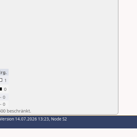
Erg.
1
0
- 0
- 0
400 beschränkt.
-Version 14.07.2026 13:23, Node S2