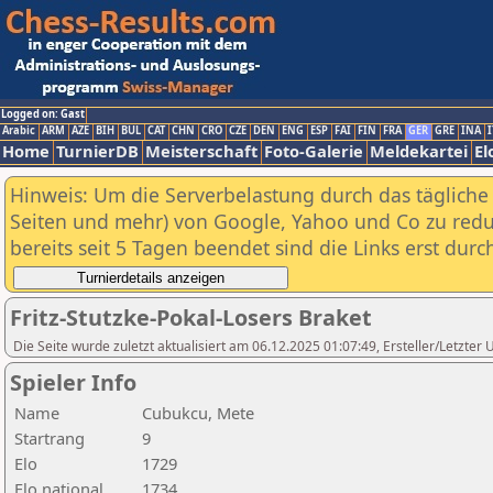
Logged on: Gast
Arabic
ARM
AZE
BIH
BUL
CAT
CHN
CRO
CZE
DEN
ENG
ESP
FAI
FIN
FRA
GER
GRE
INA
I
Home
TurnierDB
Meisterschaft
Foto-Galerie
Meldekartei
El
Hinweis: Um die Serverbelastung durch das tägliche D
Seiten und mehr) von Google, Yahoo und Co zu reduz
bereits seit 5 Tagen beendet sind die Links erst dur
Fritz-Stutzke-Pokal-Losers Braket
Die Seite wurde zuletzt aktualisiert am 06.12.2025 01:07:49, Ersteller/Letzte
Spieler Info
Name
Cubukcu, Mete
Startrang
9
Elo
1729
Elo national
1734