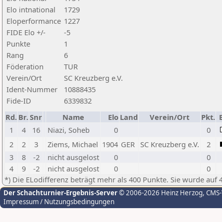
Elo intnational
1729
Eloperformance
1227
FIDE Elo +/-
-5
Punkte
1
Rang
6
Föderation
TUR
Verein/Ort
SC Kreuzberg e.V.
Ident-Nummer
10888435
Fide-ID
6339832
Rd.
Br.
Snr
Name
Elo
Land
Verein/Ort
Pkt.
1
4
16
Niazi, Soheb
0
0
2
2
3
Ziems, Michael
1904
GER
SC Kreuzberg e.V.
2
3
8
-2
nicht ausgelost
0
0
4
9
-2
nicht ausgelost
0
0
*) Die ELodifferenz beträgt mehr als 400 Punkte. Sie wurde auf 
Der Schachturnier-Ergebnis-Server
© 2006-2026 Heinz Herzog
, CMS
Impressum / Nutzungsbedingungen