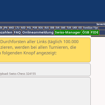
Servert
TA
JPN
MKD
LTU
NED
POL
POR
ROU
RUS
SRB
SVK
SWE
TUR
UKR
VIE
FontSize:11pt
ozahlen
FAQ
Onlineanmeldung
Swiss-Manager
ÖSB
FIDE
urchforsten aller Links (täglich 100.000
ieren, werden bei allen Turnieren, die
ch folgenden Knopf angezeigt:
r Upload: Swiss-Chess 324155