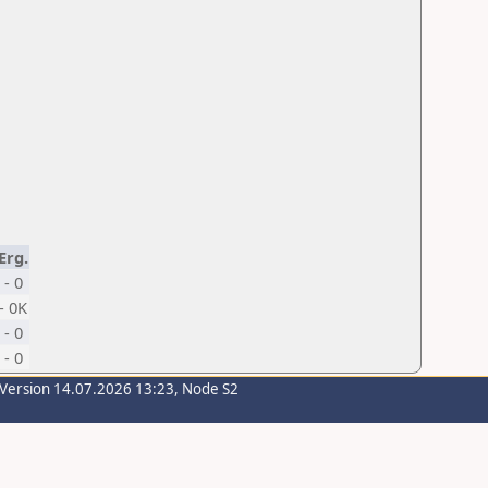
Erg.
- 0
- 0K
- 0
- 0
-Version 14.07.2026 13:23, Node S2