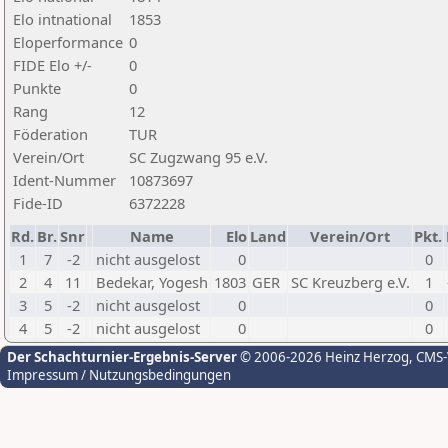
Elo intnational
1853
Eloperformance
0
FIDE Elo +/-
0
Punkte
0
Rang
12
Föderation
TUR
Verein/Ort
SC Zugzwang 95 e.V.
Ident-Nummer
10873697
Fide-ID
6372228
Rd.
Br.
Snr
Name
Elo
Land
Verein/Ort
Pkt.
1
7
-2
nicht ausgelost
0
0
2
4
11
Bedekar, Yogesh
1803
GER
SC Kreuzberg e.V.
1
3
5
-2
nicht ausgelost
0
0
4
5
-2
nicht ausgelost
0
0
Der Schachturnier-Ergebnis-Server
© 2006-2026 Heinz Herzog
, CMS
Impressum / Nutzungsbedingungen