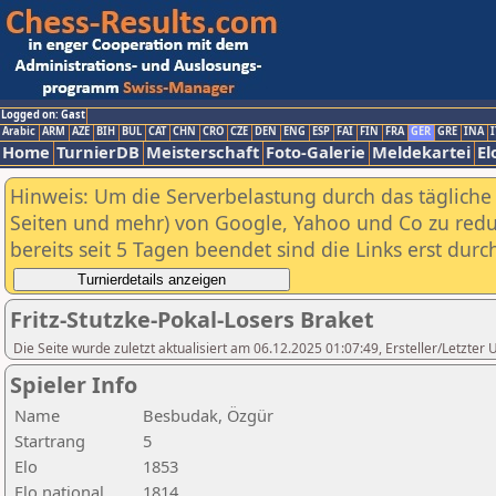
Logged on: Gast
Arabic
ARM
AZE
BIH
BUL
CAT
CHN
CRO
CZE
DEN
ENG
ESP
FAI
FIN
FRA
GER
GRE
INA
I
Home
TurnierDB
Meisterschaft
Foto-Galerie
Meldekartei
El
Hinweis: Um die Serverbelastung durch das tägliche D
Seiten und mehr) von Google, Yahoo und Co zu reduz
bereits seit 5 Tagen beendet sind die Links erst dur
Fritz-Stutzke-Pokal-Losers Braket
Die Seite wurde zuletzt aktualisiert am 06.12.2025 01:07:49, Ersteller/Letzte
Spieler Info
Name
Besbudak, Özgür
Startrang
5
Elo
1853
Elo national
1814