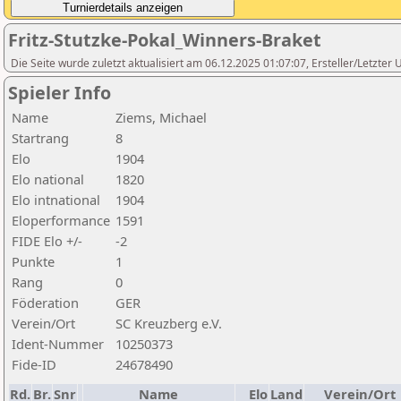
Fritz-Stutzke-Pokal_Winners-Braket
Die Seite wurde zuletzt aktualisiert am 06.12.2025 01:07:07, Ersteller/Letzte
Spieler Info
Name
Ziems, Michael
Startrang
8
Elo
1904
Elo national
1820
Elo intnational
1904
Eloperformance
1591
FIDE Elo +/-
-2
Punkte
1
Rang
0
Föderation
GER
Verein/Ort
SC Kreuzberg e.V.
Ident-Nummer
10250373
Fide-ID
24678490
Rd.
Br.
Snr
Name
Elo
Land
Verein/Ort