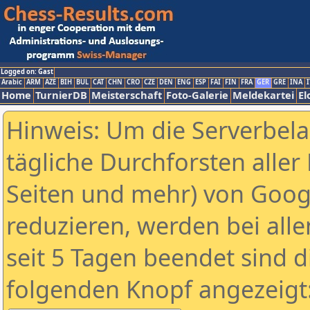
Logged on: Gast
Arabic
ARM
AZE
BIH
BUL
CAT
CHN
CRO
CZE
DEN
ENG
ESP
FAI
FIN
FRA
GER
GRE
INA
I
Home
TurnierDB
Meisterschaft
Foto-Galerie
Meldekartei
El
Hinweis: Um die Serverbel
tägliche Durchforsten aller 
Seiten und mehr) von Goog
reduzieren, werden bei alle
seit 5 Tagen beendet sind d
folgenden Knopf angezeigt