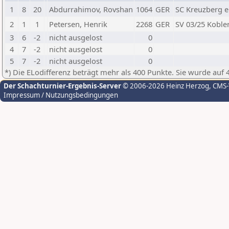
1
8
20
Abdurrahimov, Rovshan
1064
GER
SC Kreuzberg e.
2
1
1
Petersen, Henrik
2268
GER
SV 03/25 Koble
3
6
-2
nicht ausgelost
0
4
7
-2
nicht ausgelost
0
5
7
-2
nicht ausgelost
0
*) Die ELodifferenz beträgt mehr als 400 Punkte. Sie wurde auf 
Der Schachturnier-Ergebnis-Server
© 2006-2026 Heinz Herzog
, CMS
Impressum / Nutzungsbedingungen