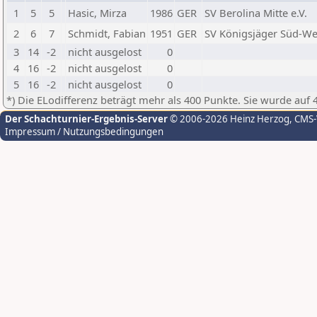
1
5
5
Hasic, Mirza
1986
GER
SV Berolina Mitte e.V.
2
6
7
Schmidt, Fabian
1951
GER
SV Königsjäger Süd-Wes
3
14
-2
nicht ausgelost
0
4
16
-2
nicht ausgelost
0
5
16
-2
nicht ausgelost
0
*) Die ELodifferenz beträgt mehr als 400 Punkte. Sie wurde auf 
Der Schachturnier-Ergebnis-Server
© 2006-2026 Heinz Herzog
, CMS
Impressum / Nutzungsbedingungen