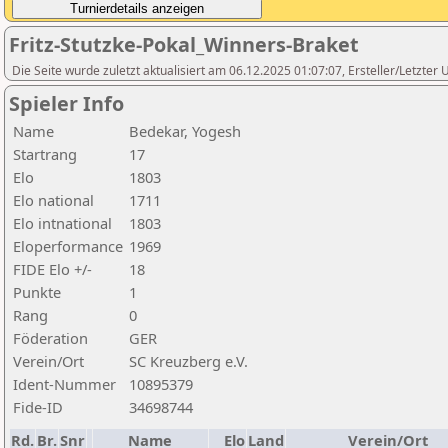
Fritz-Stutzke-Pokal_Winners-Braket
Die Seite wurde zuletzt aktualisiert am 06.12.2025 01:07:07, Ersteller/Letzte
Spieler Info
Name
Bedekar, Yogesh
Startrang
17
Elo
1803
Elo national
1711
Elo intnational
1803
Eloperformance
1969
FIDE Elo +/-
18
Punkte
1
Rang
0
Föderation
GER
Verein/Ort
SC Kreuzberg e.V.
Ident-Nummer
10895379
Fide-ID
34698744
Rd.
Br.
Snr
Name
Elo
Land
Verein/Ort