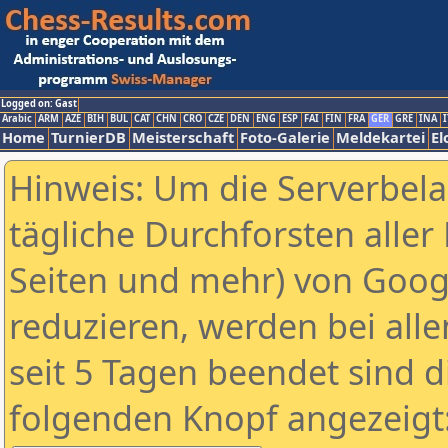
Logged on: Gast
Arabic
ARM
AZE
BIH
BUL
CAT
CHN
CRO
CZE
DEN
ENG
ESP
FAI
FIN
FRA
GER
GRE
INA
I
Home
TurnierDB
Meisterschaft
Foto-Galerie
Meldekartei
El
Hinweis: Um die Serverbel
tägliche Durchforsten aller 
Seiten und mehr) von Goog
reduzieren, werden bei alle
seit 5 Tagen beendet sind d
folgenden Knopf angezeigt