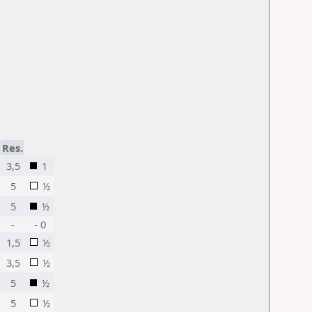
Res.
3,5
1
5
½
5
½
-
- 0
1,5
½
3,5
½
5
½
5
½