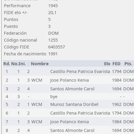
Performance
1945
FIDE elo +/-
20,1
Puntos
5
Puesto
3
Federación
DOM
Código nacional
1255
Código FIDE
6403557
Fecha de nacimiento
1991
Rd.
No.Ini.
Nombre
Elo
FED
Pts.
1
1
2
Castillo Pena Patricia Evarista
1794
DOM
2
1
3
WCM
Jose Polanco Kenia
1984
DOM
3
2
4
Santos Almonte Carol
1694
DOM
4
3
-
bye
-
-
5
2
1
WCM
Munoz Santana Doribel
1962
DOM
6
1
2
Castillo Pena Patricia Evarista
1794
DOM
7
1
3
WCM
Jose Polanco Kenia
1984
DOM
8
2
4
Santos Almonte Carol
1694
DOM