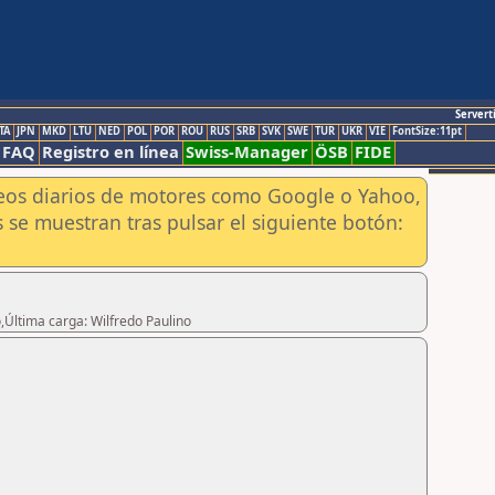
Servert
TA
JPN
MKD
LTU
NED
POL
POR
ROU
RUS
SRB
SVK
SWE
TUR
UKR
VIE
FontSize:11pt
FAQ
Registro en línea
Swiss-Manager
ÖSB
FIDE
aneos diarios de motores como Google o Yahoo,
 se muestran tras pulsar el siguiente botón:
,Última carga: Wilfredo Paulino