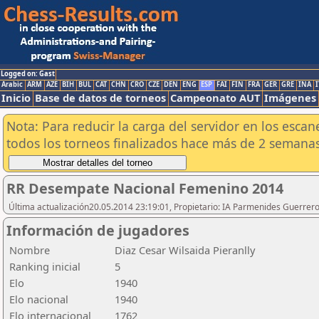
Logged on: Gast
Arabic
ARM
AZE
BIH
BUL
CAT
CHN
CRO
CZE
DEN
ENG
ESP
FAI
FIN
FRA
GER
GRE
INA
I
Inicio
Base de datos de torneos
Campeonato AUT
Imágenes
Nota: Para reducir la carga del servidor en los esc
todos los torneos finalizados hace más de 2 semanas
RR Desempate Nacional Femenino 2014
Última actualización20.05.2014 23:19:01, Propietario: IA Parmenides Guerrero
Información de jugadores
Nombre
Diaz Cesar Wilsaida Pieranlly
Ranking inicial
5
Elo
1940
Elo nacional
1940
Elo internacional
1762